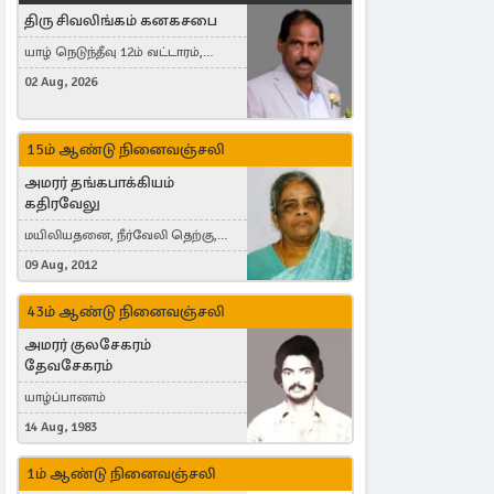
திரு சிவலிங்கம் கனகசபை
யாழ் நெடுந்தீவு 12ம் வட்டாரம்,
Jaffna, நயினாதீவு, London, United
02 Aug, 2026
Kingdom
15ம் ஆண்டு நினைவஞ்சலி
அமரர் தங்கபாக்கியம்
கதிரவேலு
மயிலியதனை, நீர்வேலி தெற்கு,
Herning, Denmark
09 Aug, 2012
43ம் ஆண்டு நினைவஞ்சலி
அமரர் குலசேகரம்
தேவசேகரம்
யாழ்ப்பாணம்
14 Aug, 1983
1ம் ஆண்டு நினைவஞ்சலி