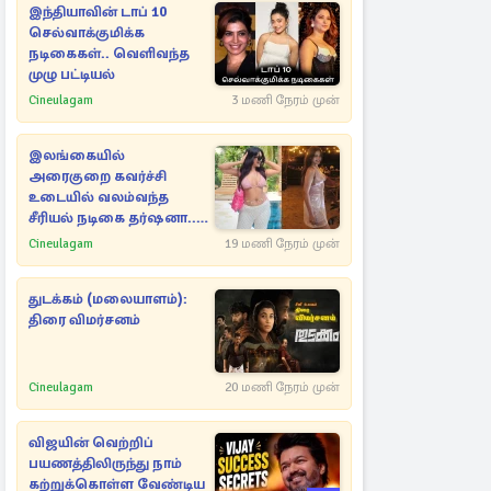
இந்தியாவின் டாப் 10
செல்வாக்குமிக்க
நடிகைகள்.. வெளிவந்த
முழு பட்டியல்
Cineulagam
3 மணி நேரம் முன்
இலங்கையில்
அரைகுறை கவர்ச்சி
உடையில் வலம்வந்த
சீரியல் நடிகை தர்ஷனா...
அவரே வெளியிட்ட
Cineulagam
19 மணி நேரம் முன்
வீடியோ
துடக்கம் (மலையாளம்):
திரை விமர்சனம்
Cineulagam
20 மணி நேரம் முன்
விஜயின் வெற்றிப்
பயணத்திலிருந்து நாம்
கற்றுக்கொள்ள வேண்டிய