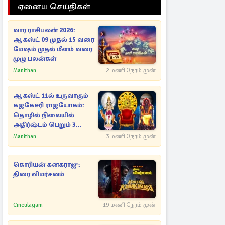
ஏனைய செய்திகள்
வார ராசிபலன் 2026:
ஆகஸ்ட் 09 முதல் 15 வரை
மேஷம் முதல் மீனம் வரை
முழு பலன்கள்
Manithan
2 மணி நேரம் முன்
ஆகஸ்ட் 11ல் உருவாகும்
கஜகேசரி ராஜயோகம்:
தொழில் நிலையில்
அதிர்ஷ்டம் பெறும் 3
ராசிகள்!
Manithan
3 மணி நேரம் முன்
கொரியன் கனகராஜு:
திரை விமர்சனம்
Cineulagam
19 மணி நேரம் முன்