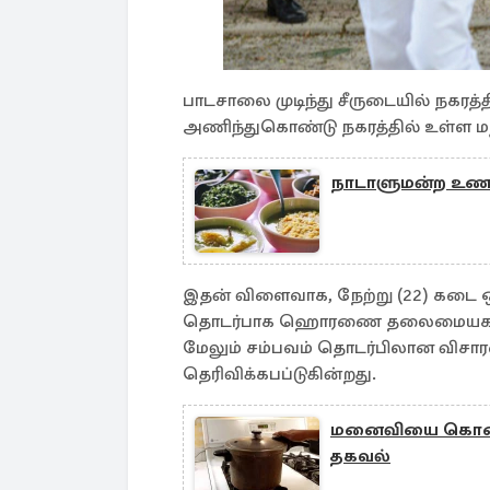
பாடசாலை முடிந்து சீருடையில் நகர
அணிந்துகொண்டு நகரத்தில் உள்ள மற
நாடாளுமன்ற உணவ
இதன் விளைவாக, நேற்று (22) கடை ஒன
தொடர்பாக ஹொரணை தலைமையக பொலிஸ
மேலும் சம்பவம் தொடர்பிலான விசா
தெரிவிக்கபப்டுகின்றது.
மனைவியை கொலை ச
தகவல்