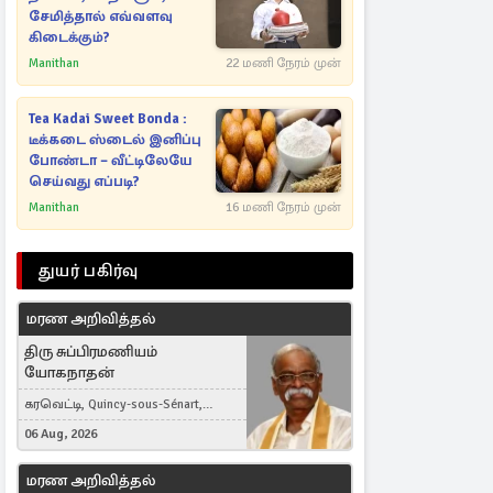
சேமித்தால் எவ்வளவு
கிடைக்கும்?
Manithan
22 மணி நேரம் முன்
Tea Kadai Sweet Bonda :
டீக்கடை ஸ்டைல் இனிப்பு
போண்டா – வீட்டிலேயே
செய்வது எப்படி?
Manithan
16 மணி நேரம் முன்
துயர் பகிர்வு
மரண அறிவித்தல்
திரு சுப்பிரமணியம்
யோகநாதன்
கரவெட்டி, Quincy-sous-Sénart,
France
06 Aug, 2026
மரண அறிவித்தல்