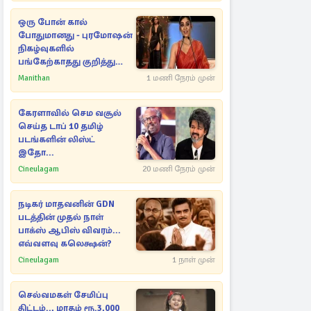
ஒரு போன் கால்
போதுமானது - புரமோஷன்
நிகழ்வுகளில்
பங்கேற்காதது குறித்து
நயன்தாரா ஓபன் டாக்!
Manithan
1 மணி நேரம் முன்
கேரளாவில் செம வசூல்
செய்த டாப் 10 தமிழ்
படங்களின் லிஸ்ட்
இதோ...
Cineulagam
20 மணி நேரம் முன்
நடிகர் மாதவனின் GDN
படத்தின் முதல் நாள்
பாக்ஸ் ஆபிஸ் விவரம்...
எவ்வளவு கலெக்ஷன்?
Cineulagam
1 நாள் முன்
செல்வமகள் சேமிப்பு
திட்டம்.., மாதம் ரூ.3,000