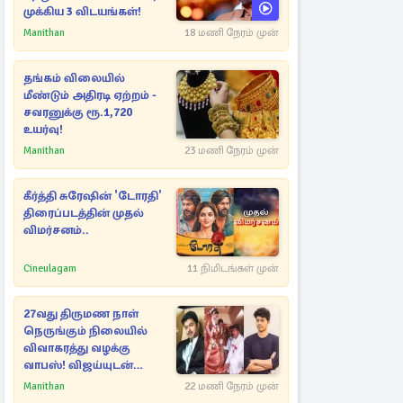
முக்கிய 3 விடயங்கள்!
Manithan
18 மணி நேரம் முன்
தங்கம் விலையில்
மீண்டும் அதிரடி ஏற்றம் -
சவரனுக்கு ரூ.1,720
உயர்வு!
Manithan
23 மணி நேரம் முன்
கீர்த்தி சுரேஷின் 'டோரதி'
திரைப்படத்தின் முதல்
விமர்சனம்..
Cineulagam
11 நிமிடங்கள் முன்
27வது திருமண நாள்
நெருங்கும் நிலையில்
விவாகரத்து வழக்கு
வாபஸ்! விஜய்யுடன்
மீண்டும் இணைவாரா?
Manithan
22 மணி நேரம் முன்