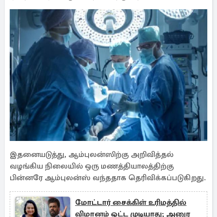
இதனையடுத்து, ஆம்புலன்ஸிற்கு அறிவித்தல்
வழங்கிய நிலையில் ஒரு மணத்தியாலத்திற்கு
பின்னரே ஆம்புலன்ஸ் வந்ததாக தெரிவிக்கப்படுகிறது.
மோட்டார் சைக்கிள் உரிமத்தில்
விமானம் ஓட்ட முடியாது; அனுர