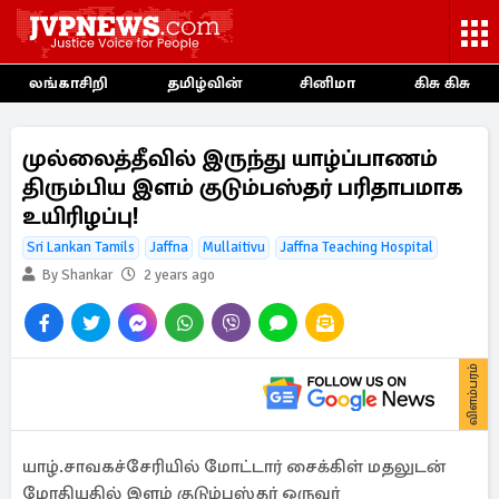
லங்காசிறி
தமிழ்வின்
சினிமா
கிசு கிசு
முல்லைத்தீவில் இருந்து யாழ்ப்பாணம்
திரும்பிய இளம் குடும்பஸ்தர் பரிதாபமாக
உயிரிழப்பு!
Sri Lankan Tamils
Jaffna
Mullaitivu
Jaffna Teaching Hospital
By Shankar
2 years ago
விளம்பரம்
யாழ்.சாவகச்சேரியில் மோட்டார் சைக்கிள் மதலுடன்
மோதியதில் இளம் குடும்பஸ்தர் ஒருவர்