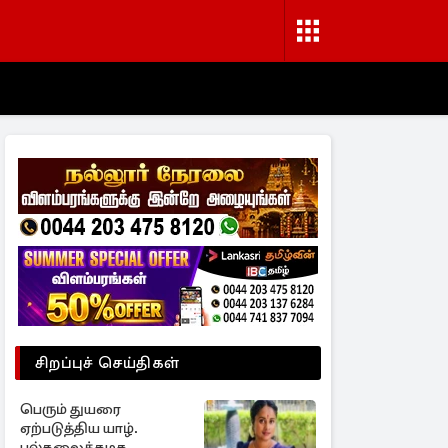
சிறப்புச் செய்திகள்
பெரும் துயரை
ஏற்படுத்திய யாழ்.
பல்கலைக்கழக