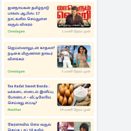
ஜனநாயகன் தமிழ்நாடு
பாக்ஸ் ஆபிஸ்: 17
நாட்களில் செய்துள்ள
வசூல் விவரம்
Cineulagam
1 மணி நேரம் முன்
ஜெய்ஸ்வாலுடன் காதலா?
நடிகை மிருணாள் தாகூர்
விளக்கம்
Cineulagam
5 மணி நேரம் முன்
Tea Kadai Sweet Bonda :
டீக்கடை ஸ்டைல் இனிப்பு
போண்டா – வீட்டிலேயே
செய்வது எப்படி?
Manithan
19 மணி நேரம் முன்
கேரளாவில் செம வசூல்
செய்த டாப் 10 தமிழ்