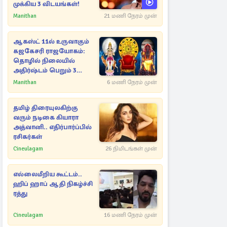
முக்கிய 3 விடயங்கள்!
Manithan
21 மணி நேரம் முன்
ஆகஸ்ட் 11ல் உருவாகும்
கஜகேசரி ராஜயோகம்:
தொழில் நிலையில்
அதிர்ஷ்டம் பெறும் 3
ராசிகள்!
Manithan
6 மணி நேரம் முன்
தமிழ் திரையுலகிற்கு
வரும் நடிகை கியாரா
அத்வானி.. எதிர்பார்ப்பில்
ரசிகர்கள்
Cineulagam
26 நிமிடங்கள் முன்
எல்லைமீறிய கூட்டம்..
ஹிப் ஹாப் ஆதி நிகழ்ச்சி
ரத்து
Cineulagam
16 மணி நேரம் முன்