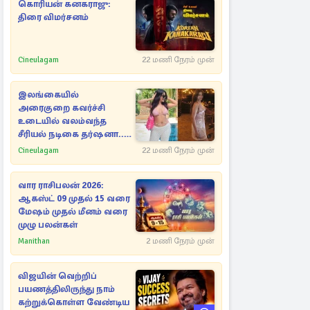
கொரியன் கனகராஜு:
திரை விமர்சனம்
Cineulagam
22 மணி நேரம் முன்
இலங்கையில்
அரைகுறை கவர்ச்சி
உடையில் வலம்வந்த
சீரியல் நடிகை தர்ஷனா...
அவரே வெளியிட்ட
Cineulagam
22 மணி நேரம் முன்
வீடியோ
வார ராசிபலன் 2026:
ஆகஸ்ட் 09 முதல் 15 வரை
மேஷம் முதல் மீனம் வரை
முழு பலன்கள்
Manithan
2 மணி நேரம் முன்
விஜயின் வெற்றிப்
பயணத்திலிருந்து நாம்
கற்றுக்கொள்ள வேண்டிய