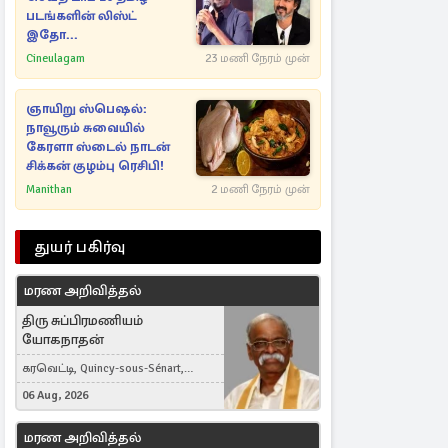
படங்களின் லிஸ்ட்
இதோ...
Cineulagam
23 மணி நேரம் முன்
ஞாயிறு ஸ்பெஷல்:
நாவூரும் சுவையில்
கேரளா ஸ்டைல் நாடன்
சிக்கன் குழம்பு ரெசிபி!
Manithan
2 மணி நேரம் முன்
துயர் பகிர்வு
மரண அறிவித்தல்
திரு சுப்பிரமணியம்
யோகநாதன்
கரவெட்டி, Quincy-sous-Sénart,
France
06 Aug, 2026
மரண அறிவித்தல்