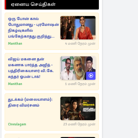
ஏனைய செய்திகள்
ஒரு போன் கால்
போதுமானது - புரமோஷன்
நிகழ்வுகளில்
பங்கேற்காதது குறித்து
நயன்தாரா ஓபன் டாக்!
Manithan
4 மணி நேரம் முன்
விஜய் மகனை தன்
மகனாக பார்த்த அஜித் -
பத்திரிகையாளர் வி.கே.
சுந்தர் ஓபன் டாக்!
Manithan
1 மணி நேரம் முன்
துடக்கம் (மலையாளம்):
திரை விமர்சனம்
Cineulagam
23 மணி நேரம் முன்