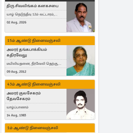
திரு சிவலிங்கம் கனகசபை
யாழ் நெடுந்தீவு 12ம் வட்டாரம்,
Jaffna, நயினாதீவு, London, United
02 Aug, 2026
Kingdom
15ம் ஆண்டு நினைவஞ்சலி
அமரர் தங்கபாக்கியம்
கதிரவேலு
மயிலியதனை, நீர்வேலி தெற்கு,
Herning, Denmark
09 Aug, 2012
43ம் ஆண்டு நினைவஞ்சலி
அமரர் குலசேகரம்
தேவசேகரம்
யாழ்ப்பாணம்
14 Aug, 1983
1ம் ஆண்டு நினைவஞ்சலி