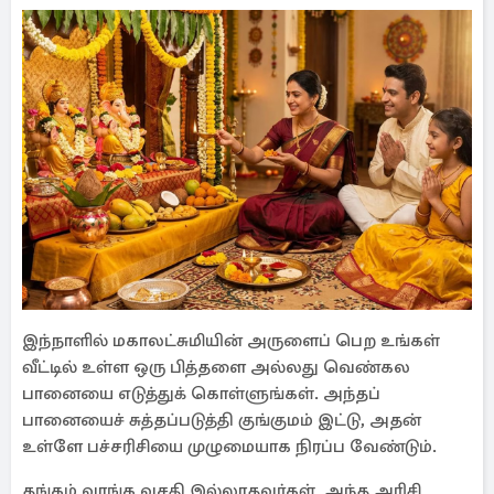
இந்நாளில் மகாலட்சுமியின் அருளைப் பெற உங்கள்
வீட்டில் உள்ள ஒரு பித்தளை அல்லது வெண்கல
பானையை எடுத்துக் கொள்ளுங்கள். அந்தப்
பானையைச் சுத்தப்படுத்தி குங்குமம் இட்டு, அதன்
உள்ளே பச்சரிசியை முழுமையாக நிரப்ப வேண்டும்.
தங்கம் வாங்க வசதி இல்லாதவர்கள், அந்த அரிசி