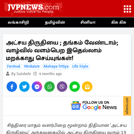
லங்காசிறி
தமிழ்வின்
சினிமா
கிசு கிசு
அட்சய திருதியை ; தங்கம் வேண்டாம்;
வாழ்வில் வளம்பெற இதெல்லாம்
மறக்காது செய்யுங்கள்!
Festival
Hinduism
Akshaya Tritiya
Life Style
By Sulokshi
4 months ago
விளம்பரம்
சித்திரை மாதம் வளர்பிறை மூன்றாம் திதியான 'அட்சய
திருதியை' அந்தவகையில் அட்சய திருதியை வரும் 19