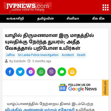
லங்காசிறி
தமிழ்வின்
சினிமா
கிசு கிசு
யாழில் திருமணமான இரு மாதத்தில்
யுவதிக்கு நேர்ந்த துயரம்; அதீத
வேகத்தால் பறிபோன உயிர்கள்
Jaffna
Sri Lanka Police Investigation
Accident
Death
By Sulokshi
5 months ago
விளம்பரம்
யாழ்ப்பாணத்தில் நேற்றைய தினம் இடம்பெற்ற
விபத்தில் அண்ணன் மற்றும் சகோதரி
உயிரிழந்த