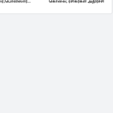
ரை;பொலிஸார்
கொலை; ரசிகர்கள் அதிர்ச்சி
ி