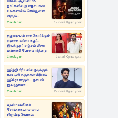
பாக்ஸ் ஆபிஸ்: 15
நாட்களில் ஜனநாயகன்
உலகளவில் செய்துள்ள
வசூல்..
Cineulagam
12 மணி நேரம் முன்
தனுஷுடன் கைகோர்க்கும்
நடிகை கரீனா கபூர்..
இயக்குநர் சஞ்சய் லீலா
பன்சாலி பேச்சுவார்த்தை
Cineulagam
2 மணி நேரம் முன்
ஹிந்தி சீரியலில் நடிக்கும்
சன் டிவி மருமகள் சீரியல்
ஹீரோ ராகுல்... நாயகி
இவர்தானா...
Cineulagam
22 மணி நேரம் முன்
புதன்–சுக்கிரன்
சேர்க்கையால் லாப
திருஷ்டி யோகம்: