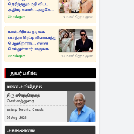
தெரிந்ததும் மதி விட்ட
அதிரடி சவால்...அழகே
அழகு
Cineulagam
4 மணி நேரம் முன்
கயல் சீரியல் நடிகை
சைத்ரா ரெட்டி விவாகரத்து
பெறுகிறாரா?... என்ன
செய்துள்ளார் பாருங்க
Cineulagam
13 மணி நேரம் முன்
துயர் பகிர்வு
மரண அறிவித்தல்
திரு சுரேந்திரநாத்
செல்லத்துரை
கண்டி, Toronto, Canada
02 Aug, 2026
அகாலமரணம்