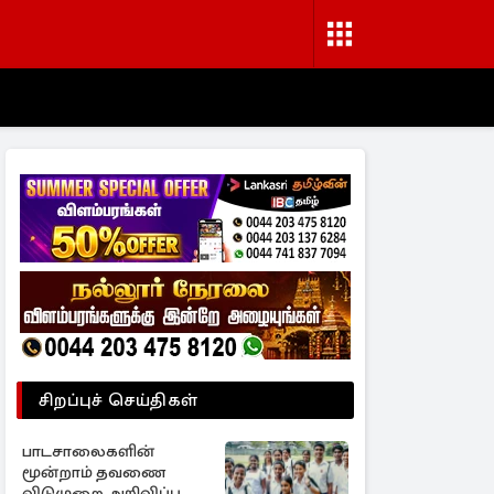
சிறப்புச் செய்திகள்
பாடசாலைகளின்
மூன்றாம் தவணை
விடுமுறை அறிவிப்பு