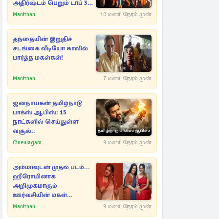
அதிர்ஷ்டம் பெறும் டாப் 3
ராசிகள்!
Manithan
10 மணி நேரம் முன்
தந்தையின் இறுதிச்
சடங்கை வீடியோ காலில்
பார்த்த மகள்கள்!
Manithan
7 மணி நேரம் முன்
ஜனநாயகன் தமிழ்நாடு
பாக்ஸ் ஆபிஸ்: 15
நாட்களில் செய்துள்ள
வசூல்..
Cineulagam
9 மணி நேரம் முன்
அம்மாவுடன் முதல் படம்...
ஹீரோயினாக
அறிமுகமாகும்
ஊர்வசியின் மகள்
தேஜலட்சுமி!
Manithan
9 மணி நேரம் முன்