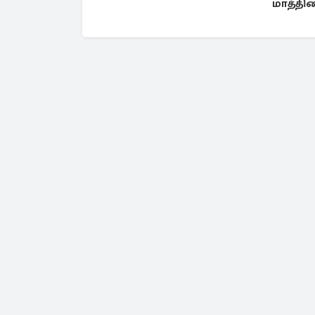
மாத்தி
அதிர்ச்ச