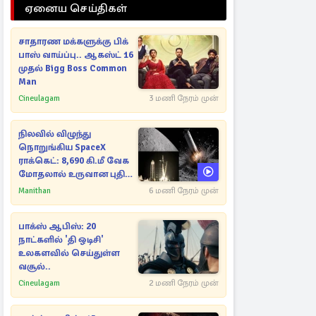
ஏனைய செய்திகள்
சாதாரண மக்களுக்கு பிக்
பாஸ் வாய்ப்பு.. ஆகஸ்ட் 16
முதல் Bigg Boss Common
Man
Cineulagam
3 மணி நேரம் முன்
நிலவில் விழுந்து
நொறுங்கிய SpaceX
ராக்கெட்: 8,690 கி.மீ வேக
மோதலால் உருவான புதிய
பள்ளம்!
Manithan
6 மணி நேரம் முன்
பாக்ஸ் ஆபிஸ்: 20
நாட்களில் 'தி ஒடிசி'
உலகளவில் செய்துள்ள
வசூல்..
Cineulagam
2 மணி நேரம் முன்