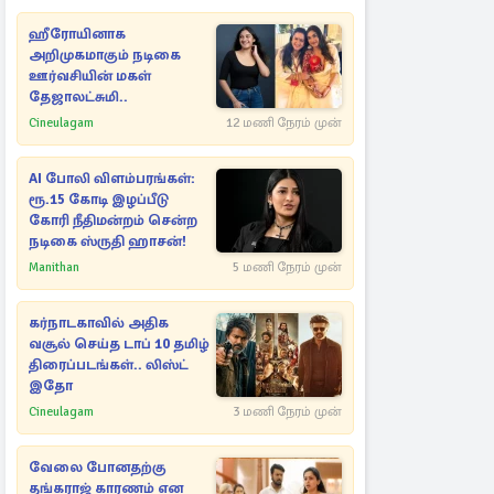
ஹீரோயினாக
அறிமுகமாகும் நடிகை
ஊர்வசியின் மகள்
தேஜாலட்சுமி..
Cineulagam
12 மணி நேரம் முன்
AI போலி விளம்பரங்கள்:
ரூ.15 கோடி இழப்பீடு
கோரி நீதிமன்றம் சென்ற
நடிகை ஸ்ருதி ஹாசன்!
Manithan
5 மணி நேரம் முன்
கர்நாடகாவில் அதிக
வசூல் செய்த டாப் 10 தமிழ்
திரைப்படங்கள்.. லிஸ்ட்
இதோ
Cineulagam
3 மணி நேரம் முன்
வேலை போனதற்கு
தங்கராஜ் காரணம் என