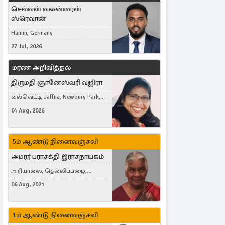
செல்வன் வலன்ரைன்
ஸ்ரெவான்
Hamm, Germany
27 Jul, 2026
மரண அறிவித்தல்
திருமதி ஞானேஸ்வரி வஜிரா
வல்வெட்டி, Jaffna, Newbury Park,
United Kingdom
04 Aug, 2026
5ம் ஆண்டு நினைவஞ்சலி
அமரர் பராசக்தி இராசநாயகம்
அரியாலை, தெல்லிப்பழை,
Montreal, Canada
06 Aug, 2021
1ம் ஆண்டு நினைவஞ்சலி