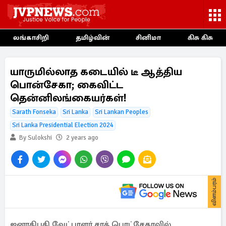
லங்காசிறி
தமிழ்வின்
சினிமா
கிசு கிசு
யாருமில்லாத கடையில் டீ ஆத்திய
பொன்சேகா; கைவிட்ட
தென்னிலங்கையர்கள்!
Sarath Fonseka
Sri Lanka
Sri Lankan Peoples
Sri Lanka Presidential Election 2024
By Sulokshi
2 years ago
விளம்பரம்
ஜனாதிபதி வேட்பாளர் சரத் பொட்சேகாவில்