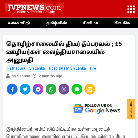
லங்காசிறி
தமிழ்வின்
சினிமா
கிசு கிசு
தொழிற்சாலையில் திடீர் தீப்பரவல் ; 15
ஊழியர்கள் வைத்தியசாலையில்
அனுமதி
Ratnapura
Sri Lanka
Hospitals in Sri Lanka
Fire
By Sahana
2 months ago
விளம்பரம்
இரத்தினபுரி எம்பிலிப்பிட்டியில் உள்ள ஆடைத்
தொழிற்சாலை ஒன்றில் ஏற்பட்ட தீப்பரவலில் 15 பேர்