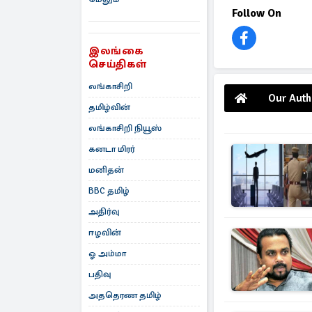
Follow On
இலங்கை
செய்திகள்
லங்காசிறி
Our Auth
தமிழ்வின்
லங்காசிறி நியூஸ்
கனடா மிரர்
மனிதன்
BBC தமிழ்
அதிர்வு
ஈழவின்
ஓ அம்மா
பதிவு
அததெரண தமிழ்