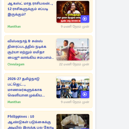
ஆகஸ்ட் மாத ராசிபலன்..,
12 ராசிகளுக்கும் எப்படி
இருக்கும்?
Manithan
9 மணி நேரம் முன்
விஸ்வநாத் & சன்ஸ்
திரைப்படத்தில் நடிக்க
சூர்யா மற்றும் மமிதா
பைஜூ வாங்கிய சம்பளம்..
Cineulagam
22 மணி நேரம் முன்
2026-27 தமிழ்நாடு
பட்ஜெட்..,
மாணவர்களுக்காக
வெளியான முக்கிய
அறிவிப்புகள்
Manithan
9 மணி நேரம் முன்
Philippines : 10
ஆண்டுகள் படுக்கைக்கு
அடியில் இருந்த பல கோடி