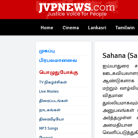
Home
Cinema
Lankasri
Tamilwin
முகப்பு
Sahana (Sa
பிரபலமானவை
ஐய்யாதுரை 
பொழுதுபோக்கு
ஊடகவியலாளர்
ஆண்டுகளாக அ
TV நிகழ்ச்சிகள்
மற்றும் வாழ்
Live Movies
விதமான த
திரைப்படங்கள்
துல்லியமாகவ
அனுபவங்கள் 
நாடகங்கள்
அர்த்தமுள்ள
திரைவீடியோ
அமைதியான
MP3 Songs
வெளிப்படுத்துகி
மேலும்