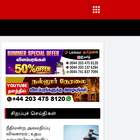
சிறப்புச் செய்திகள்
நீதிமன்ற அவமதிப்பு
விவகாரம் ; உதய
கம்மன்பில உள்ளிட்ட