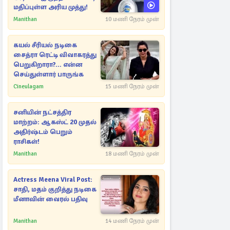
மதிப்புள்ள அரிய முத்து!
Manithan
10 மணி நேரம் முன்
கயல் சீரியல் நடிகை
சைத்ரா ரெட்டி விவாகரத்து
பெறுகிறாரா?... என்ன
செய்துள்ளார் பாருங்க
Cineulagam
15 மணி நேரம் முன்
சனியின் நட்சத்திர
மாற்றம்: ஆகஸ்ட் 20 முதல்
அதிர்ஷ்டம் பெறும்
ராசிகள்!
Manithan
18 மணி நேரம் முன்
Actress Meena Viral Post:
சாதி, மதம் குறித்து நடிகை
மீனாவின் வைரல் பதிவு
Manithan
14 மணி நேரம் முன்