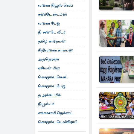
லங்கா நியூஸ் வெப்
சண்டே டைம்ஸ்
லங்கா பேஜ்
தி சண்டே லீடர்
தமிழ் கார்டியன்
சிறிலங்கா காடியன்
அததெரண
ஏசியன் மிரர்
கொழும்பு கெசட்
கொழும்பு பேஜ்
த அக்கடமிக்
நியூஸ் LK
எக்கானமி நெக்ஸ்ட்
கொழும்பு டெலிகிராபி