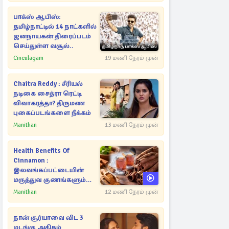
பாக்ஸ் ஆபிஸ்:
தமிழ்நாட்டில் 14 நாட்களில்
ஜனநாயகன் திரைப்படம்
செய்துள்ள வசூல்..
Cineulagam
19 மணி நேரம் முன்
Chaitra Reddy : சீரியல்
நடிகை சைத்ரா ரெட்டி
விவாகரத்தா? திருமண
புகைப்படங்களை நீக்கம்
Manithan
13 மணி நேரம் முன்
Health Benefits Of
Cinnamon :
இலவங்கப்பட்டையின்
மருத்துவ குணங்களும்
ஆரோக்கிய
Manithan
12 மணி நேரம் முன்
நன்மைகளும்!
நான் சூர்யாவை விட 3
மடங்கு அதிகம்