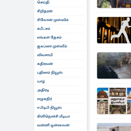
செய்தி
சிறிதரன்
சிலோன் முஸ்லிம்
சுபீட்சம்
எங்கள் தேசம்
ஜஃப்னா முஸ்லீம்
விவசாயி
கதிரவன்
புதினம் நியூஸ்
யாழ்
அதிரடி
எழுகதிர்
ஈபிடிபி நியூஸ்
கிளிநொச்சி மீடியா
வன்னி ஒன்லைன்