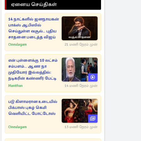
ஏனைய செய்திகள்
14 நாட்களில் ஜனநாயகன்
பாக்ஸ் ஆபிஸில்
செய்துள்ள வசூல்.. புதிய
சாதனை படைத்த விஜய்
Cineulagam
21 மணி நேரம் முன்
என் புள்ளைக்கு 10 லட்சம்
சம்பளம்.. ஆனா நா
முதியோர் இல்லத்தில்:
நடிகரின் கண்ணீர் பேட்டி
Manithan
14 மணி நேரம் முன்
படு கிளாமரான உடையில்
பிக்பாஸ் புகழ் கெமி
வெளியிட்ட போட்டோஸ்
Cineulagam
13 மணி நேரம் முன்