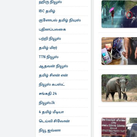
ஹிரு நியூஸ்
IBC தமிழ்
குளோபல் தமிழ் நியுஸ்
புதினப்பலகை
பற்றி நியூஸ்
தமிழ் மிரர்
TTN நியூஸ்
ஆதவன் நியூஸ்
தமிழ் சிஎன் என்
நியூஸ் ஃபஸ்ட்
சங்கதி 24
நியூஸ்.lk
4 தமிழ் மீடியா
டெய்லி சிலோன்
நியூ ஜவ்னா