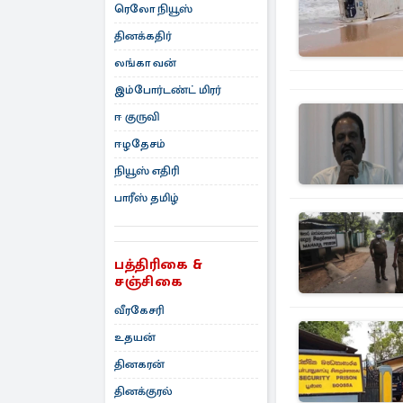
ரெலோ நியூஸ்
தினக்கதிர்
லங்கா வன்
இம்போர்டண்ட் மிரர்
ஈ குருவி
ஈழதேசம்
நியூஸ் எதிரி
பாரீஸ் தமிழ்
பத்திரிகை &
சஞ்சிகை
வீரகேசரி
உதயன்
தினகரன்
தினக்குரல்