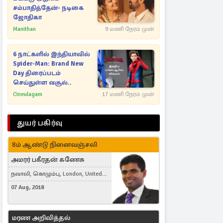
சம்பாதித்தேன்- நடிகை
ஜோதிகா
Manithan
9 மணி நேரம் முன்
6 நாட்களில் இந்தியாவில்
Spider-Man: Brand New
Day திரைப்படம்
செய்துள்ள வசூல்..
Cineulagam
17 மணி நேரம் முன்
துயர் பகிர்வு
8ம் ஆண்டு நினைவஞ்சலி
அமரர் பகீரதன் கணேசு
நவாலி, கொழும்பு, London, United
Kingdom
07 Aug, 2018
மரண அறிவித்தல்