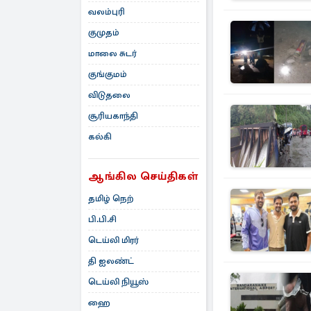
வலம்புரி
குமுதம்
மாலை சுடர்
குங்குமம்
விடுதலை
சூரியகாந்தி
கல்கி
ஆங்கில செய்திகள்
தமிழ் நெற்
பி.பி.சி
டெய்லி மிரர்
தி ஐலண்ட்
டெய்லி நியூஸ்
ஹை