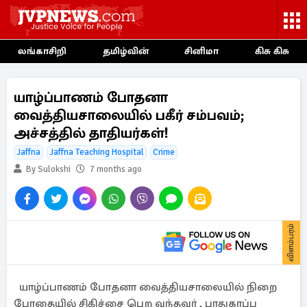
லங்காசிறி
தமிழ்வின்
சினிமா
கிசு கிசு
யாழ்ப்பாணம் போதனா
வைத்தியசாலையில் பகீர் சம்பவம்;
அச்சத்தில் தாதியர்கள்!
Jaffna
Jaffna Teaching Hospital
Crime
By Sulokshi
7 months ago
விளம்பரம்
யாழ்ப்பாணம் போதனா வைத்தியசாலையில் நிறை
போதையில் சிகிச்சை பெற வந்தவர் , பாதுகாப்பு