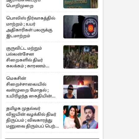
பொறிமுறை
பொலிஸ் நிர்வாகத்தில்
மாற்றம் ; உயர்
அதிகாரிகள் பலருக்கு
இடமாற்றம்
குருவிட்ட மற்றும்
பல்லன்சேன
சிறைகளில் திடீர்
கலக்கம் ; காரணம்
குறித்து தீவிர
விசாரணை
மெகசின்
சிறைச்சாலையில்
வன்முறை மோதல் ;
உயிரிழந்த கைதியின்
பின்னணி
தமிழக முதல்வர்
விஜயின் வழக்கில் திடீர்
திருப்பம் ; விவகாரத்து
மனுவை திரும்பப் பெற்ற
சங்கீதா