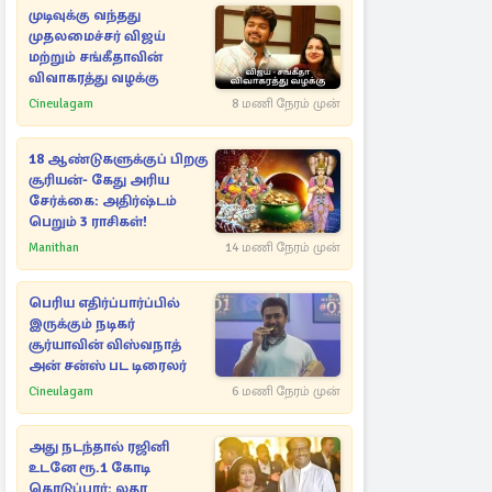
முடிவுக்கு வந்தது
முதலமைச்சர் விஜய்
மற்றும் சங்கீதாவின்
விவாகரத்து வழக்கு
Cineulagam
8 மணி நேரம் முன்
18 ஆண்டுகளுக்குப் பிறகு
சூரியன்- கேது அரிய
சேர்க்கை: அதிர்ஷ்டம்
பெறும் 3 ராசிகள்!
Manithan
14 மணி நேரம் முன்
பெரிய எதிர்ப்பார்ப்பில்
இருக்கும் நடிகர்
சூர்யாவின் விஸ்வநாத்
அன் சன்ஸ் பட டிரைலர்
Cineulagam
6 மணி நேரம் முன்
அது நடந்தால் ரஜினி
உடனே ரூ.1 கோடி
கொடுப்பார்: லதா