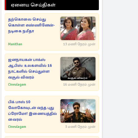
ஏனைய செய்திகள்
தற்கொலை செய்து
கொள்ள எண்ணினேன்-
நடிகை நமீதா
Manithan
13 மணி நேரம் முன்
ஜனநாயகன் பாக்ஸ்
ஆபிஸ்: உலகளவில் 16
நாட்களில் செய்துள்ள
வசூல் விவரம்
Cineulagam
16 மணி நேரம் முன்
பிக் பாஸ் 10
லோகோவுடன் வந்த புது
ப்ரோமோ! இணையத்தில்
வைரல்
Cineulagam
3 மணி நேரம் முன்