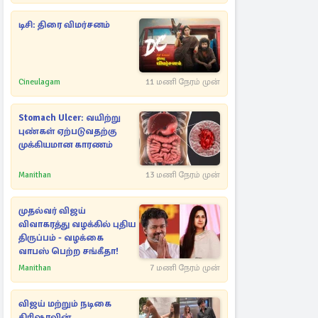
டிசி: திரை விமர்சனம்
Cineulagam
11 மணி நேரம் முன்
Stomach Ulcer: வயிற்று
புண்கள் ஏற்படுவதற்கு
முக்கியமான காரணம்
Manithan
13 மணி நேரம் முன்
முதல்வர் விஜய்
விவாகரத்து வழக்கில் புதிய
திருப்பம் - வழக்கை
வாபஸ் பெற்ற சங்கீதா!
Manithan
7 மணி நேரம் முன்
விஜய் மற்றும் நடிகை
திரிஷாவின்