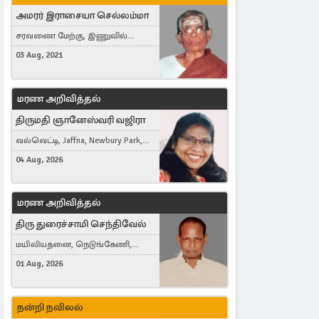
அமரர் இராசையா செல்லம்மா
சரவணை மேற்கு, இணுவில்
கிழக்கு
03 Aug, 2021
மரண அறிவித்தல்
திருமதி ஞானேஸ்வரி வஜிரா
வல்வெட்டி, Jaffna, Newbury Park,
United Kingdom
04 Aug, 2026
மரண அறிவித்தல்
திரு துரைச்சாமி செந்திவேல்
மயிலியதனை, நெடுங்கேணி,
கம்பர்மலை
01 Aug, 2026
நன்றி நவிலல்