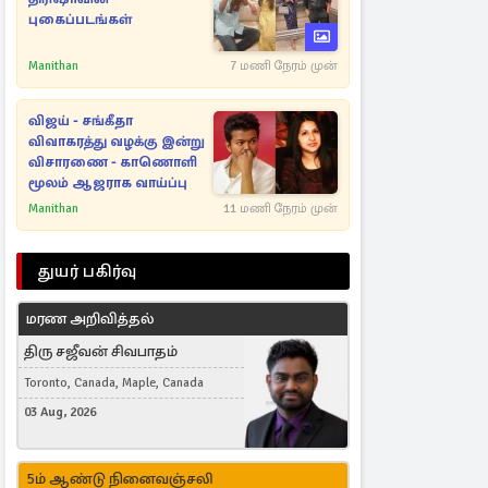
புகைப்படங்கள்
Manithan
7 மணி நேரம் முன்
விஜய் - சங்கீதா
விவாகரத்து வழக்கு இன்று
விசாரணை - காணொளி
மூலம் ஆஜராக வாய்ப்பு
Manithan
11 மணி நேரம் முன்
துயர் பகிர்வு
மரண அறிவித்தல்
திரு சஜீவன் சிவபாதம்
Toronto, Canada, Maple, Canada
03 Aug, 2026
5ம் ஆண்டு நினைவஞ்சலி