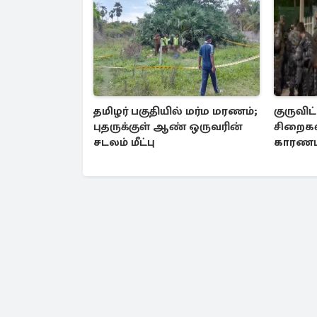
தமிழர் பகுதியில் மர்ம மரணம்;
குருவிட
புதருக்குள் ஆண் ஒருவரின்
சிறைகளி
சடலம் மீட்பு
காரணம் 
விசா