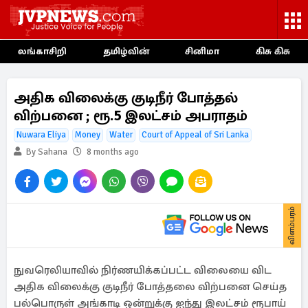
லங்காசிறி
தமிழ்வின்
சினிமா
கிசு கிசு
அதிக விலைக்கு குடிநீர் போத்தல்
விற்பனை ; ரூ.5 இலட்சம் அபராதம்
Nuwara Eliya
Money
Water
Court of Appeal of Sri Lanka
By Sahana
8 months ago
விளம்பரம்
நுவரெலியாவில் நிர்ணயிக்கப்பட்ட விலையை விட
அதிக விலைக்கு குடிநீர் போத்தலை விற்பனை செய்த
பல்பொருள் அங்காடி ஒன்றுக்கு ஐந்து இலட்சம் ரூபாய்