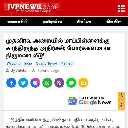
லங்காசிறி
தமிழ்வின்
சினிமா
கிசு கிசு
முதலிரவு அறையில் மாப்பிள்ளைக்கு
காத்திருந்த அதிர்ச்சி; போர்க்களமான
திருமண வீடு!
Wedding
India
Gossip Today
Married
By Sulokshi
4 months ago
விளம்பரம்
இந்தியாவின் உத்தரபிரதேச மாநிலம் ஆக்ராவில் ,
முதலிரவு அறையில் மணமகனிடம் 90 இலட்சம் ரூபாய்