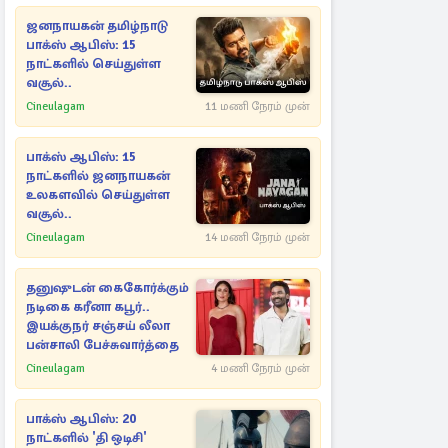
ஜனநாயகன் தமிழ்நாடு
பாக்ஸ் ஆபிஸ்: 15
நாட்களில் செய்துள்ள
வசூல்..
Cineulagam
11 மணி நேரம் முன்
பாக்ஸ் ஆபிஸ்: 15
நாட்களில் ஜனநாயகன்
உலகளவில் செய்துள்ள
வசூல்..
Cineulagam
14 மணி நேரம் முன்
தனுஷுடன் கைகோர்க்கும்
நடிகை கரீனா கபூர்..
இயக்குநர் சஞ்சய் லீலா
பன்சாலி பேச்சுவார்த்தை
Cineulagam
4 மணி நேரம் முன்
பாக்ஸ் ஆபிஸ்: 20
நாட்களில் 'தி ஒடிசி'