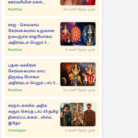
ஊர்வசியின் மகள்
தேஜலட்சுமி!
Manithan
10 மணி நேரம் முன்
ராகு - செவ்வாய்
சேர்க்கையால் உருவான
நவபஞ்சம ராஜயோகம்:
அதிர்ஷ்டம் பெறும் 3
ராசிகள்!
Manithan
2 மணி நேரம் முன்
புதன்–சுக்கிரன்
சேர்க்கையால் லாப
திருஷ்டி யோகம்:
அதிர்ஷ்டம் பெறும் டாப் 3
ராசிகள்!
Manithan
11 மணி நேரம் முன்
கர்நாடகாவில் அதிக
வசூல் செய்த டாப் 10 தமிழ்
திரைப்படங்கள்.. லிஸ்ட்
இதோ
Cineulagam
4 மணி நேரம் முன்