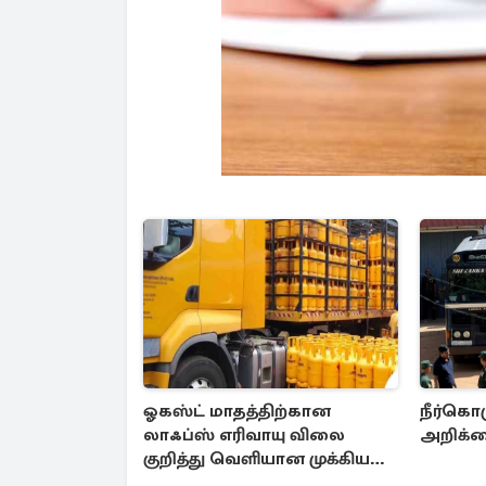
ஓகஸ்ட் மாதத்திற்கான
நீர்கொ
லாஃப்ஸ் எரிவாயு விலை
அறிக்க
குறித்து வெளியான முக்கிய
தகவல்