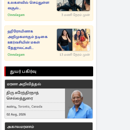
உலகளவில் செய்துள்ள
வசூல்..
Cineulagam
3 மணி நேரம் முன்
ஹீரோயினாக
அறிமுகமாகும் நடிகை
ஊர்வசியின் மகள்
தேஜாலட்சுமி..
Cineulagam
13 மணி நேரம் முன்
துயர் பகிர்வு
மரண அறிவித்தல்
திரு சுரேந்திரநாத்
செல்லத்துரை
கண்டி, Toronto, Canada
02 Aug, 2026
அகாலமரணம்