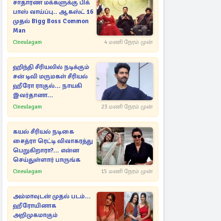
சாதாரண மக்களுக்கு பிக்
பாஸ் வாய்ப்பு.. ஆகஸ்ட் 16
முதல் Bigg Boss Common
Man
Cineulagam
4 மணி நேரம் முன்
ஹிந்தி சீரியலில் நடிக்கும்
சன் டிவி மருமகள் சீரியல்
ஹீரோ ராகுல்... நாயகி
இவர்தானா...
Cineulagam
23 மணி நேரம் முன்
கயல் சீரியல் நடிகை
சைத்ரா ரெட்டி விவாகரத்து
பெறுகிறாரா?... என்ன
செய்துள்ளார் பாருங்க
Cineulagam
15 மணி நேரம் முன்
அம்மாவுடன் முதல் படம்...
ஹீரோயினாக
அறிமுகமாகும்