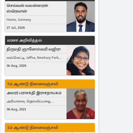
செல்வன் வலன்ரைன்
ஸ்ரெவான்
Hamm, Germany
27 Jul, 2026
மரண அறிவித்தல்
திருமதி ஞானேஸ்வரி வஜிரா
வல்வெட்டி, Jaffna, Newbury Park,
United Kingdom
04 Aug, 2026
5ம் ஆண்டு நினைவஞ்சலி
அமரர் பராசக்தி இராசநாயகம்
அரியாலை, தெல்லிப்பழை,
Montreal, Canada
06 Aug, 2021
1ம் ஆண்டு நினைவஞ்சலி