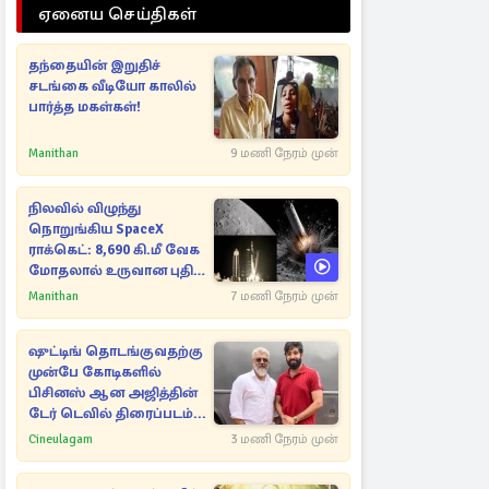
ஏனைய செய்திகள்
தந்தையின் இறுதிச்
சடங்கை வீடியோ காலில்
பார்த்த மகள்கள்!
Manithan
9 மணி நேரம் முன்
நிலவில் விழுந்து
நொறுங்கிய SpaceX
ராக்கெட்: 8,690 கி.மீ வேக
மோதலால் உருவான புதிய
பள்ளம்!
Manithan
7 மணி நேரம் முன்
ஷுட்டிங் தொடங்குவதற்கு
முன்பே கோடிகளில்
பிசினஸ் ஆன அஜித்தின்
டேர் டெவில் திரைப்படம்...
Cineulagam
3 மணி நேரம் முன்