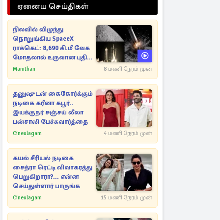
ஏனைய செய்திகள்
நிலவில் விழுந்து
நொறுங்கிய SpaceX
ராக்கெட்: 8,690 கி.மீ வேக
மோதலால் உருவான புதிய
பள்ளம்!
Manithan
8 மணி நேரம் முன்
தனுஷுடன் கைகோர்க்கும்
நடிகை கரீனா கபூர்..
இயக்குநர் சஞ்சய் லீலா
பன்சாலி பேச்சுவார்த்தை
Cineulagam
4 மணி நேரம் முன்
கயல் சீரியல் நடிகை
சைத்ரா ரெட்டி விவாகரத்து
பெறுகிறாரா?... என்ன
செய்துள்ளார் பாருங்க
Cineulagam
15 மணி நேரம் முன்