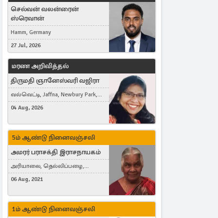
செல்வன் வலன்ரைன்
ஸ்ரெவான்
Hamm, Germany
27 Jul, 2026
மரண அறிவித்தல்
திருமதி ஞானேஸ்வரி வஜிரா
வல்வெட்டி, Jaffna, Newbury Park,
United Kingdom
04 Aug, 2026
5ம் ஆண்டு நினைவஞ்சலி
அமரர் பராசக்தி இராசநாயகம்
அரியாலை, தெல்லிப்பழை,
Montreal, Canada
06 Aug, 2021
1ம் ஆண்டு நினைவஞ்சலி