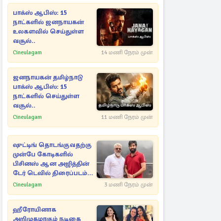
பாக்ஸ் ஆபிஸ்: 15
நாட்களில் ஜனநாயகன்
உலகளவில் செய்துள்ள
வசூல்..
Cineulagam
14 மணி நேரம் முன்
ஜனநாயகன் தமிழ்நாடு
பாக்ஸ் ஆபிஸ்: 15
நாட்களில் செய்துள்ள
வசூல்..
Cineulagam
11 மணி நேரம் முன்
ஷுட்டிங் தொடங்குவதற்கு
முன்பே கோடிகளில்
பிசினஸ் ஆன அஜித்தின்
டேர் டெவில் திரைப்படம்...
Cineulagam
3 மணி நேரம் முன்
ஹீரோயினாக
அறிமுகமாகும் நடிகை