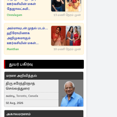
ஊர்வசியின் மகள்
தேஜாலட்சுமி..
Cineulagam
13 மணி நேரம் முன்
அம்மாவுடன் முதல் படம்...
ஹீரோயினாக
அறிமுகமாகும்
ஊர்வசியின் மகள்
தேஜலட்சுமி!
Manithan
10 மணி நேரம் முன்
துயர் பகிர்வு
மரண அறிவித்தல்
திரு சுரேந்திரநாத்
செல்லத்துரை
கண்டி, Toronto, Canada
02 Aug, 2026
அகாலமரணம்