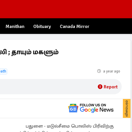
Manithan
Obituary
Canada Mirror
ி ; தாயும் மகளும்
eath
a year ago
Report
விளம்பரம்
பதுளை - மடுல்சீமை பொலிஸ் பிரிவிற்கு