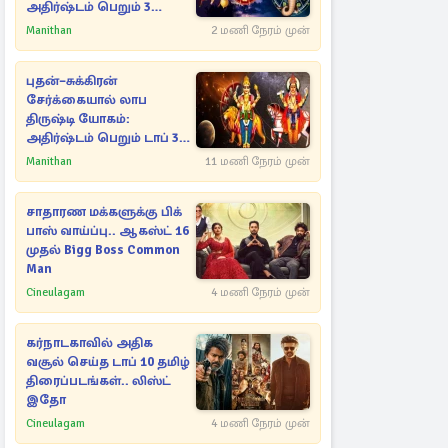
அதிர்ஷ்டம் பெறும் 3
ராசிகள்!
Manithan
2 மணி நேரம் முன்
புதன்–சுக்கிரன்
சேர்க்கையால் லாப
திருஷ்டி யோகம்:
அதிர்ஷ்டம் பெறும் டாப் 3
ராசிகள்!
Manithan
11 மணி நேரம் முன்
சாதாரண மக்களுக்கு பிக்
பாஸ் வாய்ப்பு.. ஆகஸ்ட் 16
முதல் Bigg Boss Common
Man
Cineulagam
4 மணி நேரம் முன்
கர்நாடகாவில் அதிக
வசூல் செய்த டாப் 10 தமிழ்
திரைப்படங்கள்.. லிஸ்ட்
இதோ
Cineulagam
4 மணி நேரம் முன்