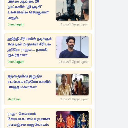
பாக்ஸ் ஆபிஸ்: 20
நாட்களில் 'தி ஒடிசி'
உலகளவில் செய்துள்ள
வசூல்..
Cineulagam
3 மணி நேரம் முன்
ஹிந்தி சீரியலில் நடிக்கும்
சன் டிவி மருமகள் சீரியல்
ஹீரோ ராகுல்... நாயகி
இவர்தானா...
Cineulagam
23 மணி நேரம் முன்
தந்தையின் இறுதிச்
சடங்கை வீடியோ காலில்
பார்த்த மகள்கள்!
Manithan
9 மணி நேரம் முன்
ராகு - செவ்வாய்
சேர்க்கையால் உருவான
நவபஞ்சம ராஜயோகம்: