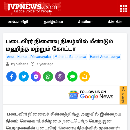
லங்காசிறி
தமிழ்வின்
சினிமா
கிசு கிசு
படைவீரர் நினைவு நிகழ்வில் மீண்டும்
மஹிந்த மற்றும் கோட்டா
Anura Kumara Dissanayaka
Mahinda Rajapaksa
Harini Amarasuriya
By Sahana
a year ago
விளம்பரம்
படைவீரர் நினைவுச் சின்னத்திற்கு அருகில் இன்றைய
தினம் செவ்வாய்க்கிழமை நடைபெற்ற பொதுஜன
பெரமுனவின் படைவீரர் நினைவு நிகழ்வில் முன்னாள்