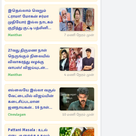
இதெல்லாம் வெறும்
ட்ராமா! மோகன் சர்மா
முதியோர் இல்ல நாடகம்
குறித்து குட்டி பத்மினி
பரபரப்பு பேட்டி
Manithan
7 மணி நேரம் முன்
27வது திருமண நாள்
நெருங்கும் நிலையில்
விவாகரத்து வழக்கு
வாபஸ்! விஜய்யுடன்
மீண்டும் இணைவாரா?
Manithan
4 மணி நேரம் முன்
எல்லையே இல்லா வசூல்
வேட்டையில் விஜய்யின்
கடைசிப்படமான
ஜனநாயகன்.. 16 நாள்
பாக்ஸ் ஆபிஸ்
Cineulagam
10 மணி நேரம் முன்
Pattani Masala : உடல்
எடை குறைக்க உதவும்