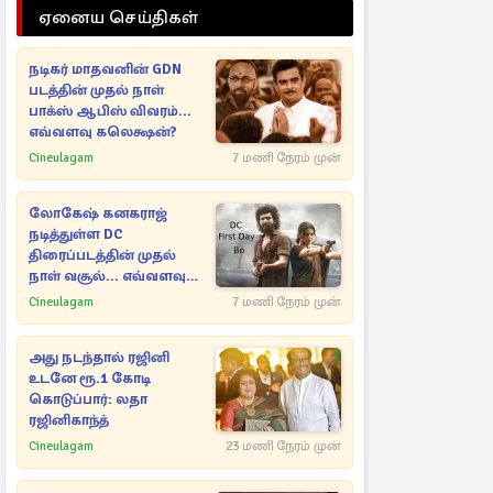
ஏனைய செய்திகள்
நடிகர் மாதவனின் GDN
படத்தின் முதல் நாள்
பாக்ஸ் ஆபிஸ் விவரம்...
எவ்வளவு கலெக்ஷன்?
Cineulagam
7 மணி நேரம் முன்
லோகேஷ் கனகராஜ்
நடித்துள்ள DC
திரைப்படத்தின் முதல்
நாள் வசூல்... எவ்வளவு
தெரியுமா?
Cineulagam
7 மணி நேரம் முன்
அது நடந்தால் ரஜினி
உடனே ரூ.1 கோடி
கொடுப்பார்: லதா
ரஜினிகாந்த்
Cineulagam
23 மணி நேரம் முன்