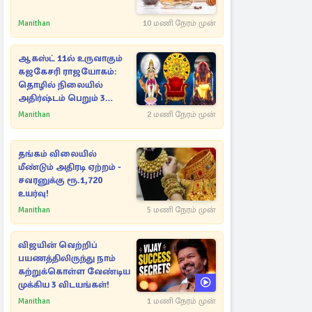
Manithan
10 மணி நேரம் முன்
ஆகஸ்ட் 11ல் உருவாகும்
கஜகேசரி ராஜயோகம்:
தொழில் நிலையில்
அதிர்ஷ்டம் பெறும் 3
ராசிகள்!
Manithan
2 மணி நேரம் முன்
தங்கம் விலையில்
மீண்டும் அதிரடி ஏற்றம் -
சவரனுக்கு ரூ.1,720
உயர்வு!
Manithan
5 மணி நேரம் முன்
விஜயின் வெற்றிப்
பயணத்திலிருந்து நாம்
கற்றுக்கொள்ள வேண்டிய
முக்கிய 3 விடயங்கள்!
Manithan
1 மணி நேரம் முன்