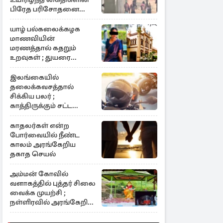
பிரேத பரிசோதனை
தொடர்பில் வெளியான
தகவல்
யாழ் பல்கலைக்கழக
மாணவியின்
மரணத்தால் கதறும்
உறவுகள் ; துயரை
ஏற்படுத்திய காரணம்
இலங்கையில்
தலைக்கவசத்தால்
சிக்கிய பலர் ;
காத்திருக்கும் சட்ட
நடவடிக்கை
காதலர்கள் என்ற
போர்வையில் நீண்ட
காலம் அரங்கேறிய
தகாத செயல்
அம்மன் கோவில்
வளாகத்தில் புத்தர் சிலை
வைக்க முயற்சி ;
நள்ளிரவில் அரங்கேறிய
சம்பவம்