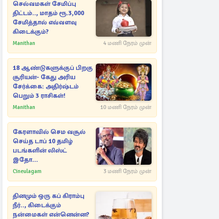
செல்வமகள் சேமிப்பு
திட்டம்.., மாதம் ரூ.3,000
சேமித்தால் எவ்வளவு
கிடைக்கும்?
Manithan
4 மணி நேரம் முன்
18 ஆண்டுகளுக்குப் பிறகு
சூரியன்- கேது அரிய
சேர்க்கை: அதிர்ஷ்டம்
பெறும் 3 ராசிகள்!
Manithan
10 மணி நேரம் முன்
கேரளாவில் செம வசூல்
செய்த டாப் 10 தமிழ்
படங்களின் லிஸ்ட்
இதோ...
Cineulagam
3 மணி நேரம் முன்
தினமும் ஒரு கப் கிராம்பு
நீர்.., கிடைக்கும்
நன்மைகள் என்னென்ன?