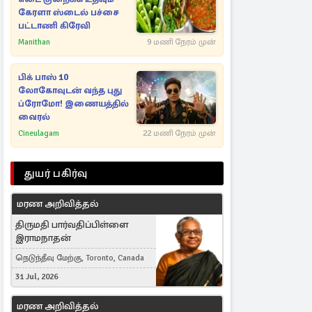
கேரளா ஸ்டைல் பச்சை
பட்டாணி கிரேவி
Manithan
9 மணி நேரம் முன்
பிக் பாஸ் 10
லோகோவுடன் வந்த புது
ப்ரோமோ! இணையத்தில்
வைரல்
Cineulagam
22 மணி நேரம் முன்
துயர் பகிர்வு
மரண அறிவித்தல்
திருமதி பார்வதிப்பிள்ளை
இராமநாதன்
நெடுந்தீவு மேற்கு, Toronto, Canada
31 Jul, 2026
மரண அறிவித்தல்