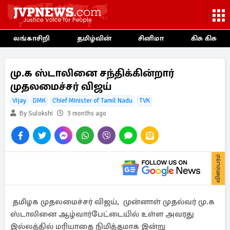
லங்காசிறி
தமிழ்வின்
சினிமா
கிசு கிசு
மு.க ஸ்டாலினை சந்திக்கின்றார்
முதலமைச்சர் விஜய்
Vijay
DMK
Chief Minister of Tamil Nadu
TVK
By Sulokshi
3 months ago
விளம்பரம்
தமிழக முதலமைச்சர் விஜய், முன்னாள் முதல்வர் மு.க
ஸ்டாலினை ஆழ்வார்பேட்டையில் உள்ள அவரது
இல்லத்தில் மரியாதை நிமித்தமாக இன்று