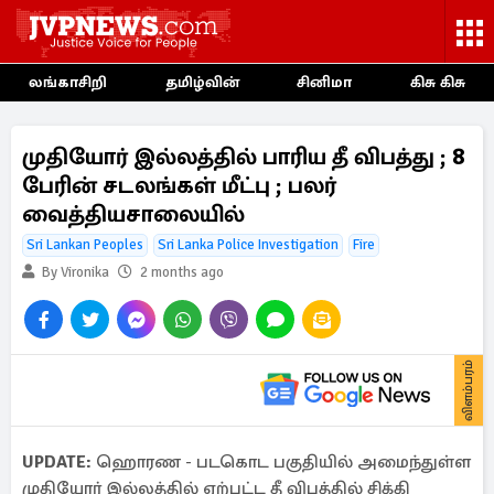
லங்காசிறி
தமிழ்வின்
சினிமா
கிசு கிசு
முதியோர் இல்லத்தில் பாரிய தீ விபத்து ; 8
பேரின் சடலங்கள் மீட்பு ; பலர்
வைத்தியசாலையில்
Sri Lankan Peoples
Sri Lanka Police Investigation
Fire
By Vironika
2 months ago
விளம்பரம்
UPDATE:
ஹொரண - படகொட பகுதியில் அமைந்துள்ள
முதியோர் இல்லத்தில் ஏற்பட்ட தீ விபத்தில் சிக்கி