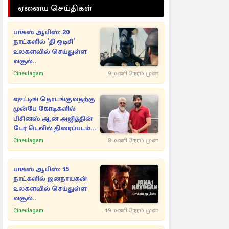
ஏனைய செய்திகள்
பாக்ஸ் ஆபிஸ்: 20
நாட்களில் 'தி ஒடிசி'
உலகளவில் செய்துள்ள
வசூல்..
Cineulagam
9 மணி நேரம் முன்
ஷுட்டிங் தொடங்குவதற்கு
முன்பே கோடிகளில்
பிசினஸ் ஆன அஜித்தின்
டேர் டெவில் திரைப்படம்...
Cineulagam
8 மணி நேரம் முன்
பாக்ஸ் ஆபிஸ்: 15
நாட்களில் ஜனநாயகன்
உலகளவில் செய்துள்ள
வசூல்..
Cineulagam
19 மணி நேரம் முன்