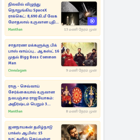
நிலவில் விழுந்து
நொறுங்கிய SpaceX
ராக்கெட்: 8,690 கி.மீ வேக
மோதலால் உருவான புதிய
பள்ளம்!
Manithan
13 மணி நேரம் முன்
சாதாரண மக்களுக்கு பிக்
பாஸ் வாய்ப்பு.. ஆகஸ்ட் 16
முதல் Bigg Boss Common
Man
Cineulagam
9 மணி நேரம் முன்
ராகு - செவ்வாய்
சேர்க்கையால் உருவான
நவபஞ்சம ராஜயோகம்:
அதிர்ஷ்டம் பெறும் 3
ராசிகள்!
Manithan
8 மணி நேரம் முன்
ஜனநாயகன் தமிழ்நாடு
பாக்ஸ் ஆபிஸ்: 15
நாட்களில் செய்துள்ள