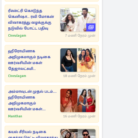
ரீஎன்ட்ரி கொடுத்த
கெனிஷா.. ரவி மோகன்
விவாகரத்து வழக்குக்கு
நடுவில் போட்ட பதிவு
Cineulagam
7 மணி நேரம் முன்
ஹீரோயினாக
அறிமுகமாகும் நடிகை
ஊர்வசியின் மகள்
தேஜாலட்சுமி..
Cineulagam
18 மணி நேரம் முன்
அம்மாவுடன் முதல் படம்...
ஹீரோயினாக
அறிமுகமாகும்
ஊர்வசியின் மகள்
தேஜலட்சுமி!
Manithan
16 மணி நேரம் முன்
கயல் சீரியல் நடிகை
சைத்ரா ரெட்டி விவாகரத்து