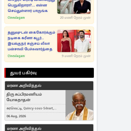
பெறுகிறாரா?... என்ன
செய்துள்ளார் பாருங்க
Cineulagam
20 மணி நேரம் முன்
தனுஷுடன் கைகோர்க்கும்
நடிகை கரீனா கபூர்..
இயக்குநர் சஞ்சய் லீலா
பன்சாலி பேச்சுவார்த்தை
Cineulagam
9 மணி நேரம் முன்
துயர் பகிர்வு
மரண அறிவித்தல்
திரு சுப்பிரமணியம்
யோகநாதன்
கரவெட்டி, Quincy-sous-Sénart,
France
06 Aug, 2026
மரண அறிவித்தல்