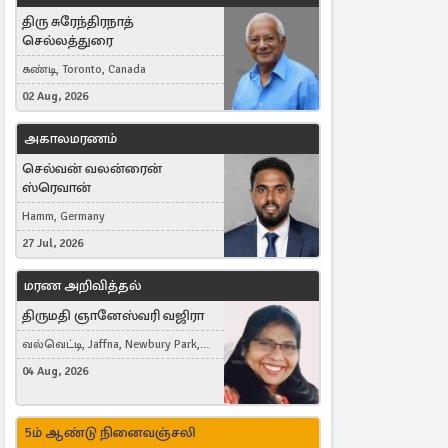
திரு சுரேந்திரநாத்
செல்லத்துரை
கண்டி, Toronto, Canada
02 Aug, 2026
அகாலமரணம்
செல்வன் வலன்ரைன்
ஸ்ரெவான்
Hamm, Germany
27 Jul, 2026
மரண அறிவித்தல்
திருமதி ஞானேஸ்வரி வஜிரா
வல்வெட்டி, Jaffna, Newbury Park,
United Kingdom
04 Aug, 2026
5ம் ஆண்டு நினைவஞ்சலி