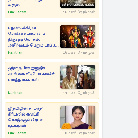
வசூல்..
Cineulagam
16 மணி நேரம் முன்
புதன்–சுக்கிரன்
சேர்க்கையால் லாப
திருஷ்டி யோகம்:
அதிர்ஷ்டம் பெறும் டாப் 3
ராசிகள்!
Manithan
16 மணி நேரம் முன்
தந்தையின் இறுதிச்
சடங்கை வீடியோ காலில்
பார்த்த மகள்கள்!
Manithan
14 மணி நேரம் முன்
ஜீ தமிழின் சாமந்தி
சீரியலில் என்ட்ரி
கொடுக்கும் பிரபல
நடிகர்கள்...
போட்டோவுடன் இதோ
Cineulagam
8 மணி நேரம் முன்