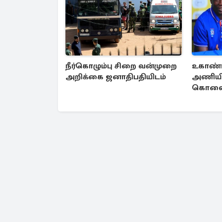
நீர்கொழும்பு சிறை வன்முறை
உகாண்ட
அறிக்கை ஜனாதிபதியிடம்
அணியின
கொலை; 