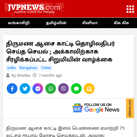
லங்காசிறி
தமிழ்வின்
சினிமா
கிசு கிசு
திருமண ஆசை காட்டி தொழிலதிபர்
செய்த செயல் ; அக்காவிற்காக
சீரழிக்கப்பட்ட சிறுமியின் வாழ்க்கை
India
Bengaluru
Crime
By Vironika
7 months ago
விளம்பரம்
திருமண ஆசை காட்டி இளம் பெண்ணை ஏமாற்றி 75
லட்சம் ரூபாய் மோசடி செய்ததுடன், அவரது