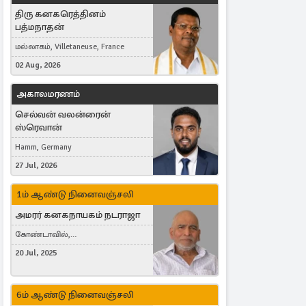
திரு கனகரெத்தினம்
பத்மநாதன்
மல்லாகம், Villetaneuse, France
02 Aug, 2026
அகாலமரணம்
செல்வன் வலன்ரைன்
ஸ்ரெவான்
Hamm, Germany
27 Jul, 2026
1ம் ஆண்டு நினைவஞ்சலி
அமரர் கனகநாயகம் நடராஜா
கோண்டாவில்,
புன்னாலைக்கட்டுவன், சவுதி
20 Jul, 2025
அரேபியா, Saudi Arabia, ஜேர்மனி,
Germany, Brampton, Canada
6ம் ஆண்டு நினைவஞ்சலி