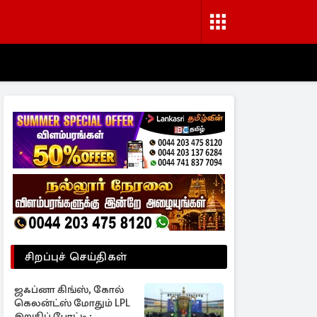
சிறப்புச் செய்திகள்
ஜஃப்னா கிங்ஸ், கோல்
கெலன்ட்ஸ் மோதும் LPL
இறுதிப் போட்டி ;