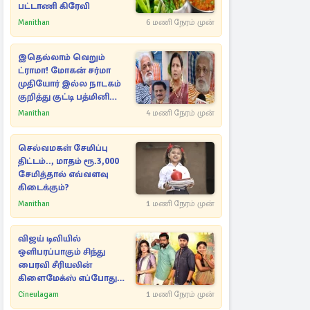
பட்டாணி கிரேவி
Manithan
6 மணி நேரம் முன்
இதெல்லாம் வெறும்
ட்ராமா! மோகன் சர்மா
முதியோர் இல்ல நாடகம்
குறித்து குட்டி பத்மினி
பரபரப்பு பேட்டி
Manithan
4 மணி நேரம் முன்
செல்வமகள் சேமிப்பு
திட்டம்.., மாதம் ரூ.3,000
சேமித்தால் எவ்வளவு
கிடைக்கும்?
Manithan
1 மணி நேரம் முன்
விஜய் டிவியில்
ஒளிபரப்பாகும் சிந்து
பைரவி சீரியலின்
கிளைமேக்ஸ் எப்போது
தெரியுமா?
Cineulagam
1 மணி நேரம் முன்