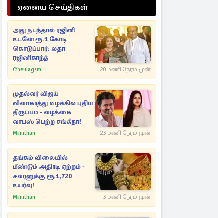
ஏனைய செய்திகள்
அது நடந்தால் ரஜினி
உடனே ரூ.1 கோடி
கொடுப்பார்: லதா
ரஜினிகாந்த்
Cineulagam
20 மணி நேரம் முன்
முதல்வர் விஜய்
விவாகரத்து வழக்கில் புதிய
திருப்பம் - வழக்கை
வாபஸ் பெற்ற சங்கீதா!
Manithan
23 மணி நேரம் முன்
தங்கம் விலையில்
மீண்டும் அதிரடி ஏற்றம் -
சவரனுக்கு ரூ.1,720
உயர்வு!
Manithan
3 மணி நேரம் முன்