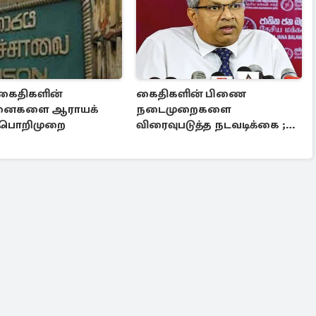
கைதிகளின்
கைதிகளின் பிணை
சினைகளை ஆராயக்
நடைமுறைகளை
ப் பொறிமுறை
விரைவுபடுத்த நடவடிக்கை ;
அமைச்சர் ஹர்ஷன
நானாயக்கார