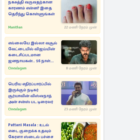
நகசுத்தி வருவதற்கான
காரணம் என்ன? இதை
தெரிந்து கொள்ளுங்கள்
Manithan
22 மணி நேரம் முன்
எல்லையே இல்லா வசூல்
வேட்டையில் விஜய்யின்
கடைசிப்படமான
ஜனநாயகன்.. 16 நாள்
பாக்ஸ் ஆபிஸ்
Cineulagam
8 மணி நேரம் முன்
பெரிய எதிர்ப்பார்ப்பில்
இருக்கும் நடிகர்
சூர்யாவின் விஸ்வநாத்
அன் சன்ஸ் பட டிரைலர்
Cineulagam
23 மணி நேரம் முன்
Pattani Masala : உடல்
எடை குறைக்க உதவும்
கேரளா ஸ்டைல் பச்சை