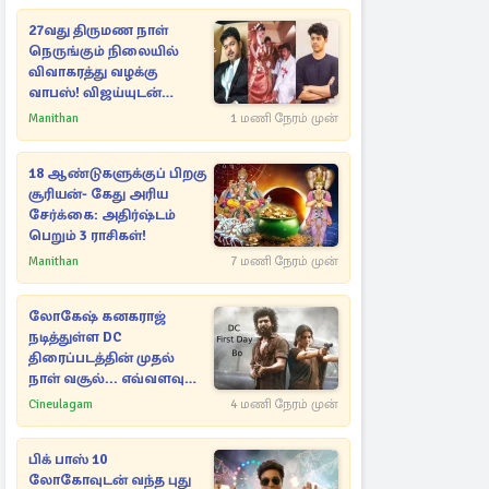
27வது திருமண நாள்
நெருங்கும் நிலையில்
விவாகரத்து வழக்கு
வாபஸ்! விஜய்யுடன்
மீண்டும் இணைவாரா?
Manithan
1 மணி நேரம் முன்
18 ஆண்டுகளுக்குப் பிறகு
சூரியன்- கேது அரிய
சேர்க்கை: அதிர்ஷ்டம்
பெறும் 3 ராசிகள்!
Manithan
7 மணி நேரம் முன்
லோகேஷ் கனகராஜ்
நடித்துள்ள DC
திரைப்படத்தின் முதல்
நாள் வசூல்... எவ்வளவு
தெரியுமா?
Cineulagam
4 மணி நேரம் முன்
பிக் பாஸ் 10
லோகோவுடன் வந்த புது