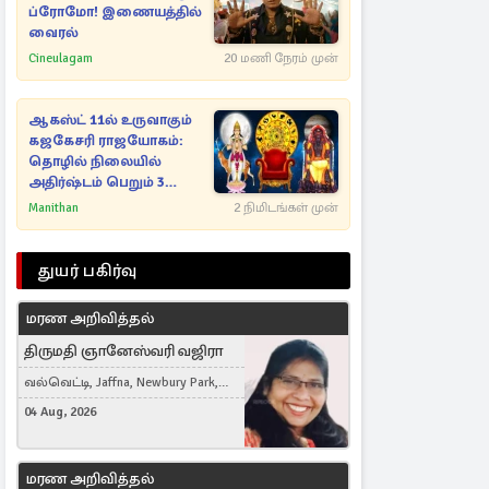
ப்ரோமோ! இணையத்தில்
வைரல்
Cineulagam
20 மணி நேரம் முன்
ஆகஸ்ட் 11ல் உருவாகும்
கஜகேசரி ராஜயோகம்:
தொழில் நிலையில்
அதிர்ஷ்டம் பெறும் 3
ராசிகள்!
Manithan
2 நிமிடங்கள் முன்
துயர் பகிர்வு
மரண அறிவித்தல்
திருமதி ஞானேஸ்வரி வஜிரா
வல்வெட்டி, Jaffna, Newbury Park,
United Kingdom
04 Aug, 2026
மரண அறிவித்தல்