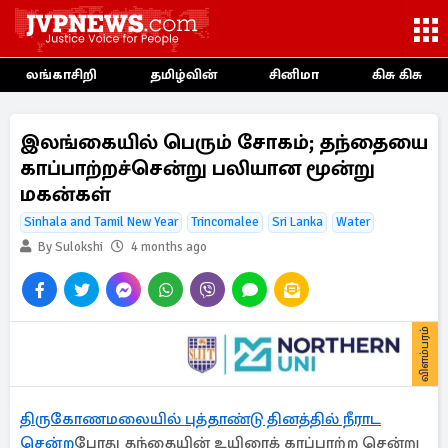
லங்காசிறி
தமிழ்வின்
சினிமா
கிசு கிசு
இலங்கையில் பெரும் சோகம்; தந்தையை
காப்பாற்றச்சென்று பலியான மூன்று
மகன்கள்
Sinhala and Tamil New Year
Trincomalee
Sri Lanka
Water
By Sulokshi
4 months ago
விளம்பரம்
திருகோணமலையில் புத்தாண்டு தினத்தில் நீராட
சென்ற
போது தந்தையின் உயிரைக் காப்பாற்ற சென்று