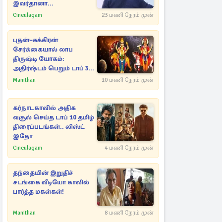
இவர்தானா...
Cineulagam
23 மணி நேரம் முன்
புதன்–சுக்கிரன்
சேர்க்கையால் லாப
திருஷ்டி யோகம்:
அதிர்ஷ்டம் பெறும் டாப் 3
ராசிகள்!
Manithan
10 மணி நேரம் முன்
கர்நாடகாவில் அதிக
வசூல் செய்த டாப் 10 தமிழ்
திரைப்படங்கள்.. லிஸ்ட்
இதோ
Cineulagam
4 மணி நேரம் முன்
தந்தையின் இறுதிச்
சடங்கை வீடியோ காலில்
பார்த்த மகள்கள்!
Manithan
8 மணி நேரம் முன்