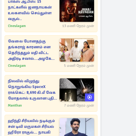
பாக்ஸ் ஆபிஸ்: 15
நாட்களில் ஜனநாயகன்
உலகளவில் செய்துள்ள
வசூல்..
Cineulagam
13 மணி நேரம் முன்
வேலை போனதற்கு
தங்கராஜ் காரணம் என
தெரிந்ததும் மதி விட்ட
அதிரடி சவால்...அழகே
அழகு
Cineulagam
5 மணி நேரம் முன்
நிலவில் விழுந்து
நொறுங்கிய SpaceX
ராக்கெட்: 8,690 கி.மீ வேக
மோதலால் உருவான புதிய
பள்ளம்!
Manithan
7 மணி நேரம் முன்
ஹிந்தி சீரியலில் நடிக்கும்
சன் டிவி மருமகள் சீரியல்
ஹீரோ ராகுல்... நாயகி