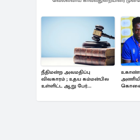
வெல்லவாய காவல்துறையினர் முன்னெ
நீதிமன்ற அவமதிப்பு
உகாண்ட
விவகாரம் ; உதய கம்மன்பில
அணியின
உள்ளிட்ட ஆறு பேர்
கொலை; 
தொடர்பில் அதிரடி உத்தரவு