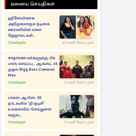
ஏனைய செய்திகள்
ஹீரோயினாக
அறிமுகமாகும் நடிகை
ஊர்வசியின் மகள்
தேஜாலட்சுமி..
Cineulagam
12 மணி நேரம் முன்
சாதாரண மக்களுக்கு பிக்
பாஸ் வாய்ப்பு.. ஆகஸ்ட் 16
முதல் Bigg Boss Common
Man
Cineulagam
3 மணி நேரம் முன்
பாக்ஸ் ஆபிஸ்: 20
நாட்களில் 'தி ஒடிசி'
உலகளவில் செய்துள்ள
வசூல்..
Cineulagam
3 மணி நேரம் முன்