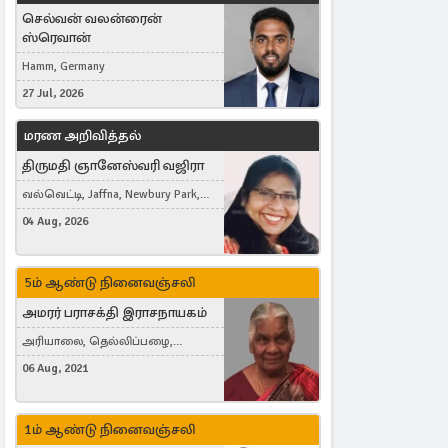
செல்வன் வலன்ரைன்
ஸ்ரெவான்
Hamm, Germany
27 Jul, 2026
மரண அறிவித்தல்
திருமதி ஞானேஸ்வரி வஜிரா
வல்வெட்டி, Jaffna, Newbury Park,
United Kingdom
04 Aug, 2026
5ம் ஆண்டு நினைவஞ்சலி
அமரர் பராசக்தி இராசநாயகம்
அரியாலை, தெல்லிப்பழை,
Montreal, Canada
06 Aug, 2021
1ம் ஆண்டு நினைவஞ்சலி