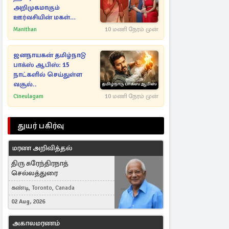
அறிமுகமாகும்
ஊர்வசியின் மகள்
தேஜலட்சுமி!
Manithan
10 மணி நேரம் முன்
ஜனநாயகன் தமிழ்நாடு
பாக்ஸ் ஆபிஸ்: 15
நாட்களில் செய்துள்ள
வசூல்..
Cineulagam
10 மணி நேரம் முன்
துயர் பகிர்வு
மரண அறிவித்தல்
திரு சுரேந்திரநாத்
செல்லத்துரை
கண்டி, Toronto, Canada
02 Aug, 2026
அகாலமரணம்