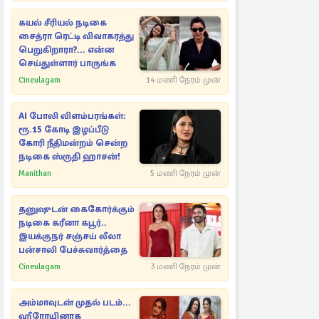
கயல் சீரியல் நடிகை
சைத்ரா ரெட்டி விவாகரத்து
பெறுகிறாரா?... என்ன
செய்துள்ளார் பாருங்க
Cineulagam
14 மணி நேரம் முன்
AI போலி விளம்பரங்கள்:
ரூ.15 கோடி இழப்பீடு
கோரி நீதிமன்றம் சென்ற
நடிகை ஸ்ருதி ஹாசன்!
Manithan
5 மணி நேரம் முன்
தனுஷுடன் கைகோர்க்கும்
நடிகை கரீனா கபூர்..
இயக்குநர் சஞ்சய் லீலா
பன்சாலி பேச்சுவார்த்தை
Cineulagam
3 மணி நேரம் முன்
அம்மாவுடன் முதல் படம்...
ஹீரோயினாக