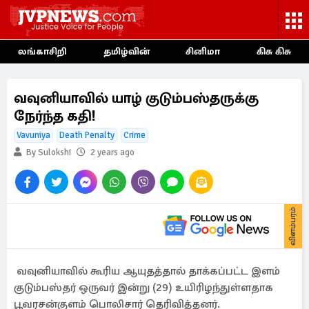
லங்காசிறி
தமிழ்வின்
சினிமா
கிசு கிசு
வவுனியாவில் யாழ் குடும்பஸ்தருக்கு
நேர்ந்த கதி!
Vavuniya
Death Penalty
Crime
By Sulokshi
2 years ago
விளம்பரம்
வவுனியாவில் கூரிய ஆயுதத்தால் தாக்கப்பட்ட இளம்
குடும்பஸ்தர் ஒருவர் இன்று (29) உயிரிழந்துள்ளதாக
பூவரசன்குளம் பொலிசார் தெரிவித்தனர்.