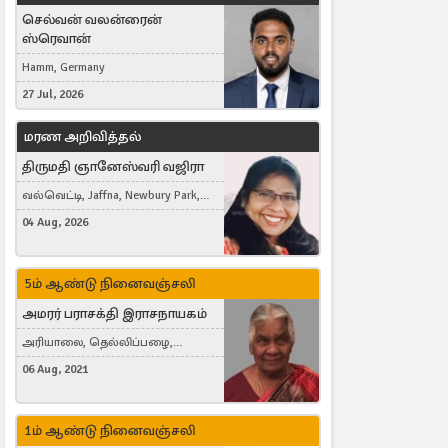
செல்வன் வலன்ரைன்
ஸ்ரெவான்
Hamm, Germany
27 Jul, 2026
மரண அறிவித்தல்
திருமதி ஞானேஸ்வரி வஜிரா
வல்வெட்டி, Jaffna, Newbury Park,
United Kingdom
04 Aug, 2026
5ம் ஆண்டு நினைவஞ்சலி
அமரர் பராசக்தி இராசநாயகம்
அரியாலை, தெல்லிப்பழை,
Montreal, Canada
06 Aug, 2021
1ம் ஆண்டு நினைவஞ்சலி