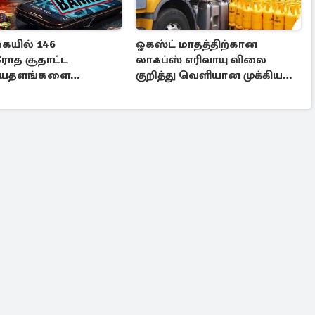
யில் 146
ஓகஸ்ட் மாதத்திற்கான
ரோத சூதாட்ட
லாஃப்ஸ் எரிவாயு விலை
தளங்களை
குறித்து வெளியான முக்கிய
மாறு உத்தரவு
தகவல்