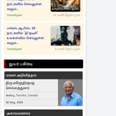
நாட்களில் செய்துள்ள
வசூல்..
Cineulagam
11 மணி நேரம் முன்
பாக்ஸ் ஆபிஸ்: 20
நாட்களில் 'தி ஒடிசி'
உலகளவில் செய்துள்ள
வசூல்..
Cineulagam
3 மணி நேரம் முன்
துயர் பகிர்வு
மரண அறிவித்தல்
திரு சுரேந்திரநாத்
செல்லத்துரை
கண்டி, Toronto, Canada
02 Aug, 2026
அகாலமரணம்