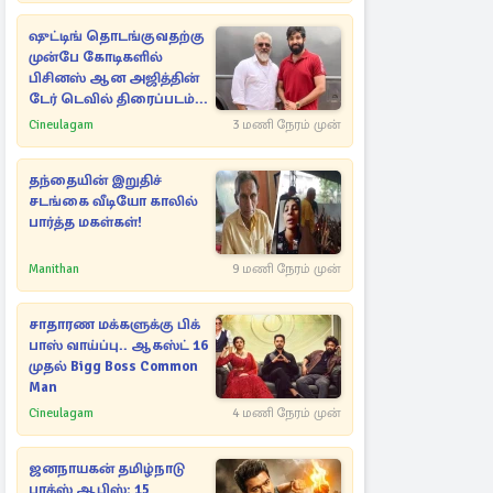
ஷுட்டிங் தொடங்குவதற்கு
முன்பே கோடிகளில்
பிசினஸ் ஆன அஜித்தின்
டேர் டெவில் திரைப்படம்...
Cineulagam
3 மணி நேரம் முன்
தந்தையின் இறுதிச்
சடங்கை வீடியோ காலில்
பார்த்த மகள்கள்!
Manithan
9 மணி நேரம் முன்
சாதாரண மக்களுக்கு பிக்
பாஸ் வாய்ப்பு.. ஆகஸ்ட் 16
முதல் Bigg Boss Common
Man
Cineulagam
4 மணி நேரம் முன்
ஜனநாயகன் தமிழ்நாடு
பாக்ஸ் ஆபிஸ்: 15