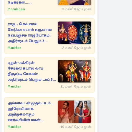
நடிகர்கள்...
போட்டோவுடன் இதோ
Cineulagam
2 மணி நேரம் முன்
ராகு - செவ்வாய்
சேர்க்கையால் உருவான
நவபஞ்சம ராஜயோகம்:
அதிர்ஷ்டம் பெறும் 3
ராசிகள்!
Manithan
2 மணி நேரம் முன்
புதன்–சுக்கிரன்
சேர்க்கையால் லாப
திருஷ்டி யோகம்:
அதிர்ஷ்டம் பெறும் டாப் 3
ராசிகள்!
Manithan
11 மணி நேரம் முன்
அம்மாவுடன் முதல் படம்...
ஹீரோயினாக
அறிமுகமாகும்
ஊர்வசியின் மகள்
தேஜலட்சுமி!
Manithan
10 மணி நேரம் முன்