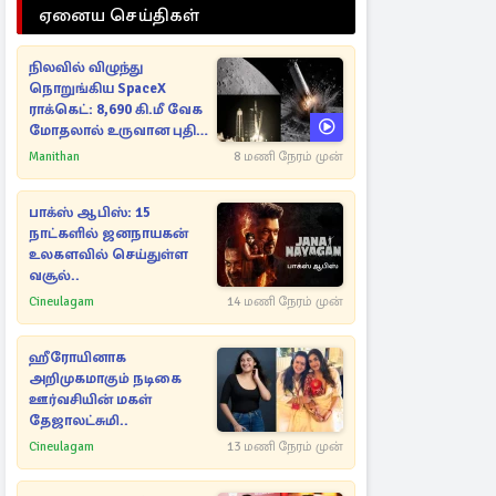
ஏனைய செய்திகள்
நிலவில் விழுந்து
நொறுங்கிய SpaceX
ராக்கெட்: 8,690 கி.மீ வேக
மோதலால் உருவான புதிய
பள்ளம்!
Manithan
8 மணி நேரம் முன்
பாக்ஸ் ஆபிஸ்: 15
நாட்களில் ஜனநாயகன்
உலகளவில் செய்துள்ள
வசூல்..
Cineulagam
14 மணி நேரம் முன்
ஹீரோயினாக
அறிமுகமாகும் நடிகை
ஊர்வசியின் மகள்
தேஜாலட்சுமி..
Cineulagam
13 மணி நேரம் முன்