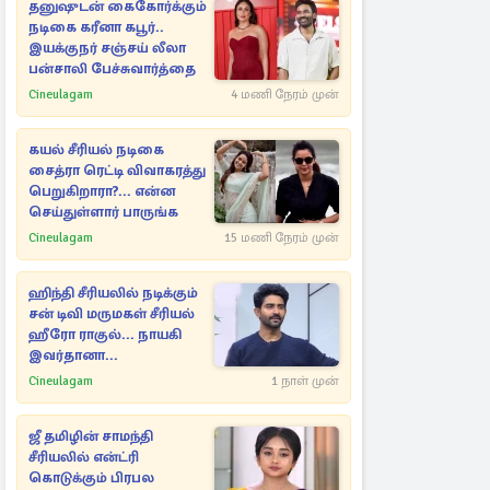
தனுஷுடன் கைகோர்க்கும்
நடிகை கரீனா கபூர்..
இயக்குநர் சஞ்சய் லீலா
பன்சாலி பேச்சுவார்த்தை
Cineulagam
4 மணி நேரம் முன்
கயல் சீரியல் நடிகை
சைத்ரா ரெட்டி விவாகரத்து
பெறுகிறாரா?... என்ன
செய்துள்ளார் பாருங்க
Cineulagam
15 மணி நேரம் முன்
ஹிந்தி சீரியலில் நடிக்கும்
சன் டிவி மருமகள் சீரியல்
ஹீரோ ராகுல்... நாயகி
இவர்தானா...
Cineulagam
1 நாள் முன்
ஜீ தமிழின் சாமந்தி
சீரியலில் என்ட்ரி
கொடுக்கும் பிரபல