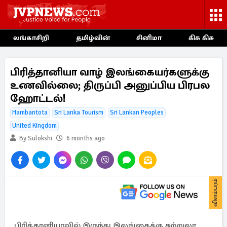
லங்காசிறி
தமிழ்வின்
சினிமா
கிசு கிசு
பிரித்தானியா வாழ் இலங்கையர்களுக்கு
உணவில்லை; திருப்பி அனுப்பிய பிரபல
ஹோட்டல்!
Hambantota
Sri Lanka Tourism
Sri Lankan Peoples
United Kingdom
By Sulokshi
6 months ago
விளம்பரம்
பிரித்தானியாவில் இருந்து இலங்கைக்கு சுற்றுலா