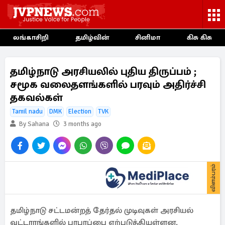
லங்காசிறி
தமிழ்வின்
சினிமா
கிசு கிசு
தமிழ்நாடு அரசியலில் புதிய திருப்பம் ;
சமூக வலைதளங்களில் பரவும் அதிர்ச்சி
தகவல்கள்
Tamil nadu
DMK
Election
TVK
By Sahana
3 months ago
விளம்பரம்
தமிழ்நாடு சட்டமன்றத் தேர்தல் முடிவுகள் அரசியல்
வட்டாரங்களில் பரபரப்பை ஏற்படுத்தியுள்ளன.