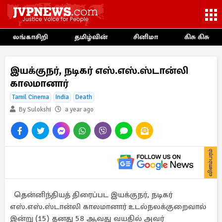
லங்காசிறி
தமிழ்வின்
சினிமா
கிசு கிசு
இயக்குநர், நடிகர் எஸ்.எஸ்.ஸ்டான்லி
காலமானார்
Tamil Cinema
India
Death
By Sulokshi
a year ago
விளம்பரம்
தென்னிந்தியத் திரைப்பட இயக்குநர், நடிகர்
எஸ்.எஸ்.ஸ்டான்லி காலமானார் உடல்நலக்குறைவால்
இன்று (15) தனது 58 ஆவது வயதில் அவர்