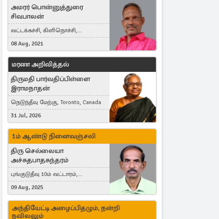
அமரர் பொன்னுத்துரை
சிவபாலன்
வட்டக்கச்சி, கிளிநொச்சி,
வட்டக்கச்சி இராமநாதபுரம்
08 Aug, 2021
மரண அறிவித்தல்
திருமதி பார்வதிப்பிள்ளை
இராமநாதன்
நெடுந்தீவு மேற்கு, Toronto, Canada
31 Jul, 2026
1ம் ஆண்டு நினைவஞ்சலி
திரு செல்லையா
அச்சுதபாதசுந்தரம்
புங்குடுதீவு 10ம் வட்டாரம்,
கொள்ளுப்பிட்டி
09 Aug, 2025
அந்தியேட்டி அழைப்பிதழும், நன்றி
நவிலலும்