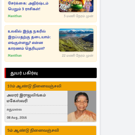
சேர்க்கை: அதிர்ஷ்டம்
பெறும் 3 ராசிகள்!
Manithan
3 மணி நேரம் முன்
உலகில் இந்த நகரில்
இறப்பதற்கு தடையாம்:
எங்குள்ளது? என்ன
காரணம் தெரியுமா?
Manithan
22 மணி நேரம் முன்
துயர் பகிர்வு
10ம் ஆண்டு நினைவஞ்சலி
அமரர் இராஜலிங்கம்
மகேஸ்வரி
சுதுமலை
08 Aug, 2016
5ம் ஆண்டு நினைவஞ்சலி