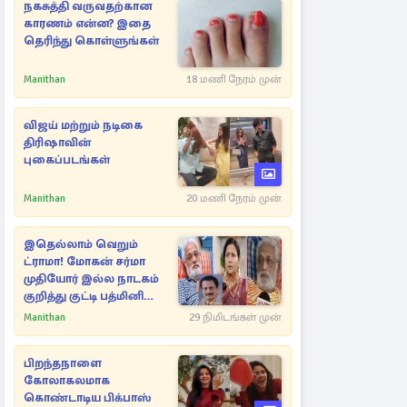
நகசுத்தி வருவதற்கான
காரணம் என்ன? இதை
தெரிந்து கொள்ளுங்கள்
Manithan
18 மணி நேரம் முன்
விஜய் மற்றும் நடிகை
திரிஷாவின்
புகைப்படங்கள்
Manithan
20 மணி நேரம் முன்
இதெல்லாம் வெறும்
ட்ராமா! மோகன் சர்மா
முதியோர் இல்ல நாடகம்
குறித்து குட்டி பத்மினி
பரபரப்பு பேட்டி
Manithan
29 நிமிடங்கள் முன்
பிறந்தநாளை
கோலாகலமாக
கொண்டாடிய பிக்பாஸ்