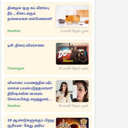
தினமும் ஒரு கப் கிராம்பு
நீர்.., கிடைக்கும்
நன்மைகள் என்னென்ன?
Manithan
3 மணி நேரம் முன்
டிசி: திரை விமர்சனம்
Cineulagam
23 மணி நேரம் முன்
விமானப் பயணத்தில் ஷீட்
மாஸ்க் பயன்படுத்தலாமா?
திரிஷாவின் வைரல்
செல்ஃபிக்கு மருத்துவர்
விளக்கம்
Manithan
20 மணி நேரம் முன்
18 ஆண்டுகளுக்குப் பிறகு
சூரியன்- கேது அரிய