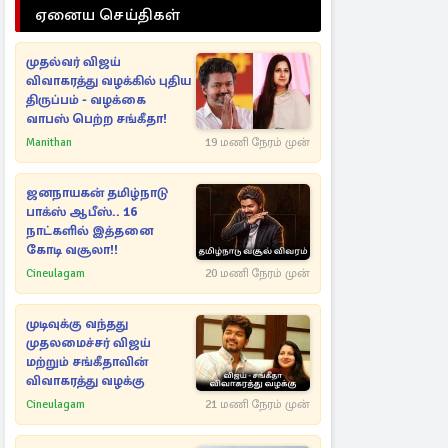
ஏனைய செய்திகள்
முதல்வர் விஜய்
விவாகரத்து வழக்கில் புதிய
திருப்பம் - வழக்கை
வாபஸ் பெற்ற சங்கீதா!
Manithan
19 மணி நேரம் முன்
ஜனநாயகன் தமிழ்நாடு
பாக்ஸ் ஆபீஸ்.. 16
நாட்களில் இத்தனை
கோடி வசூலா!!
Cineulagam
20 மணி நேரம் முன்
முடிவுக்கு வந்தது
முதலமைச்சர் விஜய்
மற்றும் சங்கீதாவின்
விவாகரத்து வழக்கு
Cineulagam
21 மணி நேரம் முன்