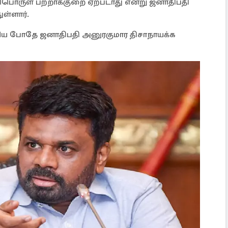
ிபொருள் பற்றாக்குறை ஏற்படாது என்று ஜனாதிபதி
ள்ளார்.
றிய போதே ஜனாதிபதி அனுரகுமார திசாநாயக்க