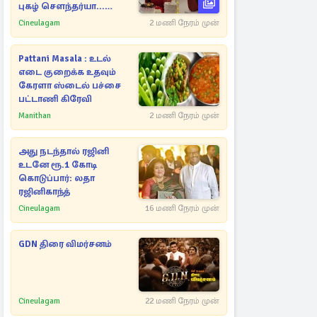
புகழ் சௌந்தர்யா...
போட்டோஸ் இதோ
Cineulagam
2 மணி நேரம் முன்
Pattani Masala : உடல்
எடை குறைக்க உதவும்
கேரளா ஸ்டைல் பச்சை
பட்டாணி கிரேவி
Manithan
2 மணி நேரம் முன்
அது நடந்தால் ரஜினி
உடனே ரூ.1 கோடி
கொடுப்பார்: லதா
ரஜினிகாந்த்
Cineulagam
16 மணி நேரம் முன்
GDN திரை விமர்சனம்
Cineulagam
22 மணி நேரம் முன்