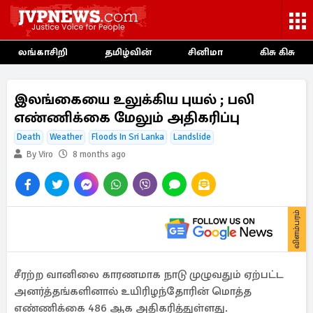
லங்காசிறி
தமிழ்வின்
சினிமா
கிசு கிசு
இலங்கையை உலுக்கிய புயல் ; பலி
எண்ணிக்கை மேலும் அதிகரிப்பு
Death
Weather
Floods In Sri Lanka
Landslide
By Viro
8 months ago
விளம்பரம்
சீரற்ற வானிலை காரணமாக நாடு முழுவதும் ஏற்பட்ட
அனர்த்தங்களினால் உயிரிழந்தோரின் மொத்த
எண்ணிக்கை 486 ஆக அதிகரித்துள்ளது.