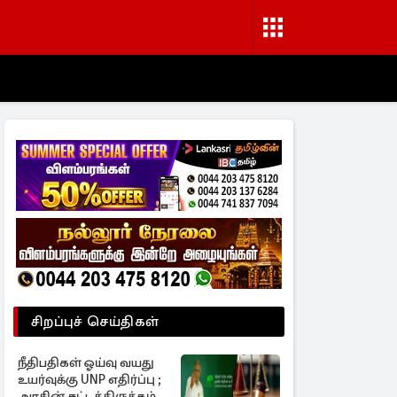
சிறப்புச் செய்திகள்
நீதிபதிகள் ஓய்வு வயது
உயர்வுக்கு UNP எதிர்ப்பு ;
அரசின் சட்டத்திருத்தம்