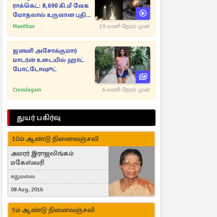
ராக்கெட்: 8,690 கி.மீ வேக
மோதலால் உருவான புதிய
பள்ளம்!
Manithan
19 மணி நேரம் முன்
ஜனனி அசோக்குமார்
மாடர்ன் உடையில் ஹாட்
போட்டோஷூட்
Cineulagam
6 மணி நேரம் முன்
துயர் பகிர்வு
10ம் ஆண்டு நினைவஞ்சலி
அமரர் இராஜலிங்கம்
மகேஸ்வரி
சுதுமலை
08 Aug, 2016
5ம் ஆண்டு நினைவஞ்சலி