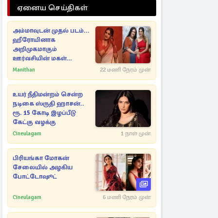
ஏனைய செய்திகள்
அம்மாவுடன் முதல் படம்...
ஹீரோயினாக
அறிமுகமாகும்
ஊர்வசியின் மகள்
தேஜலட்சுமி!
Manithan
22 மணி நேரம் முன்
உயர் நீதிமன்றம் சென்ற
நடிகை ஸ்ருதி ஹாசன்..
ரூ. 15 கோடி இழப்பீடு
கேட்கு வழக்கு
Cineulagam
1 நாள் முன்
பிரியங்கா மோகன்
சேலையில் அழகிய
போட்டோஷூட்
Cineulagam
6 மணி நேரம் முன்