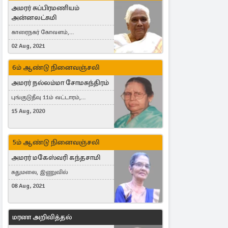
அமரர் சுப்பிரமணியம்
அன்னலட்சுமி
காரைநகர் கோவளம்,
வெள்ளவத்தை
02 Aug, 2021
6ம் ஆண்டு நினைவஞ்சலி
அமரர் நல்லம்மா சோமசுந்திரம்
புங்குடுதீவு 11ம் வட்டாரம்,
கொட்டாஞ்சேனை
15 Aug, 2020
5ம் ஆண்டு நினைவஞ்சலி
அமரர் மகேஸ்வரி கந்தசாமி
சுதுமலை, இணுவில்
08 Aug, 2021
மரண அறிவித்தல்