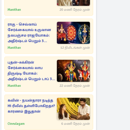
Manithan
20 மணி நேரம் முன்
ராகு - செவ்வாய்
சேர்க்கையால் உருவான
நவபஞ்சம ராஜயோகம்:
அதிர்ஷ்டம் பெறும் 3
ராசிகள்!
Manithan
12 நிமிடங்கள் முன்
புதன்–சுக்கிரன்
சேர்க்கையால் லாப
திருஷ்டி யோகம்:
அதிர்ஷ்டம் பெறும் டாப் 3
ராசிகள்!
Manithan
22 மணி நேரம் முன்
கவின் - நயன்தாரா நடித்த
Hi ரிலீஸ் தள்ளிபோகிறதா?
காரணம் இதுதான்
Cineulagam
6 மணி நேரம் முன்