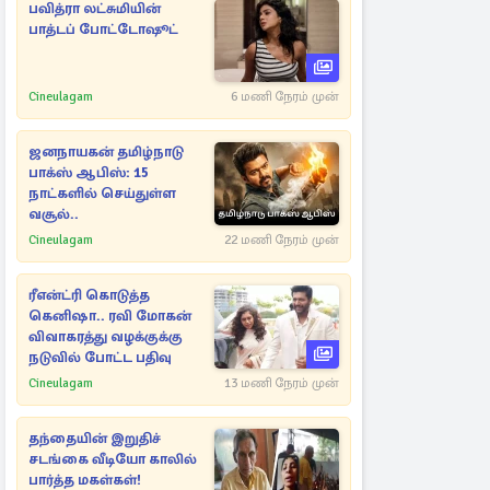
பவித்ரா லட்சுமியின்
பாத்டப் போட்டோஷூட்
Cineulagam
6 மணி நேரம் முன்
ஜனநாயகன் தமிழ்நாடு
பாக்ஸ் ஆபிஸ்: 15
நாட்களில் செய்துள்ள
வசூல்..
Cineulagam
22 மணி நேரம் முன்
ரீஎன்ட்ரி கொடுத்த
கெனிஷா.. ரவி மோகன்
விவாகரத்து வழக்குக்கு
நடுவில் போட்ட பதிவு
Cineulagam
13 மணி நேரம் முன்
தந்தையின் இறுதிச்
சடங்கை வீடியோ காலில்
பார்த்த மகள்கள்!