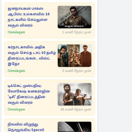
ஜனநாயகன் பாக்ஸ்
ஆபிஸ்: உலகளவில் 16
நாட்களில் செய்துள்ள
வசூல் விவரம்
Cineulagam
1 மணி நேரம் முன்
கர்நாடகாவில் அதிக
வசூல் செய்த டாப் 10 தமிழ்
திரைப்படங்கள்.. லிஸ்ட்
இதோ
Cineulagam
2 மணி நேரம் முன்
டிக்கெட் முன்பதிவு:
லோகேஷ் கனகராஜின்
'டிசி' திரைப்படத்தின்
வசூல் விவரம்
Cineulagam
20 மணி நேரம் முன்
நிலவில் விழுந்து
நொறுங்கிய SpaceX