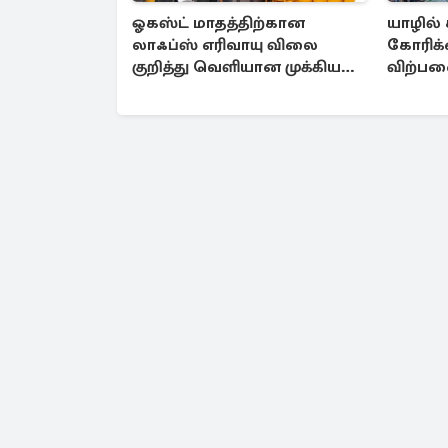
ஓகஸ்ட் மாதத்திற்கான
யாழில் 
லாஃப்ஸ் எரிவாயு விலை
கோரிக
குறித்து வெளியான முக்கிய
விற்பன
தகவல்
சர்ச்சை