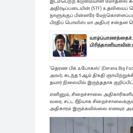
இடம்பெற்ற கடுமையான மோதலை கட்டு
அதிரடிப்படையின் (STF) உதவியைப்
நாளுக்குப் பின்னரே மேற்கொள்ளப்பட்ட
பிரதிப் பொலிஸ் மா அதிபர் சன்தன கொ
யாழ்ப்பாணத்தைச் 
பிரித்தானியாவின
'தெரண பிக் ஃபோகஸ்' (Derana Big Foc
அவர், கடந்த 5ஆம் திகதி ஞாயிற்று
தயார் நிலையில் இருந்ததாக குறிப்பிட்
எனினும், சிறைச்சாலை அதிகாரிகளிடம
வரை, சட்ட ரீதியாக சிறைச்சாலைக்கு
அதிகாரம் இருக்கவில்லை எனவும் அவர