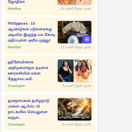
ஜோதிகா
Manithan
21 மணி நேரம் முன்
Philippines : 10
ஆண்டுகள் படுக்கைக்கு
அடியில் இருந்த பல கோடி
மதிப்புள்ள அரிய முத்து!
Manithan
22 மணி நேரம் முன்
ஹீரோயினாக
அறிமுகமாகும் நடிகை
ஊர்வசியின் மகள்
தேஜாலட்சுமி..
Cineulagam
9 மணி நேரம் முன்
ஜனநாயகன் தமிழ்நாடு
பாக்ஸ் ஆபிஸ்: 15
நாட்களில் செய்துள்ள
வசூல்..
Cineulagam
6 மணி நேரம் முன்