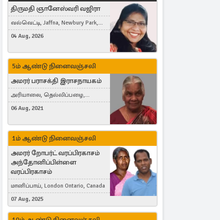
திருமதி ஞானேஸ்வரி வஜிரா
வல்வெட்டி, Jaffna, Newbury Park,
United Kingdom
04 Aug, 2026
5ம் ஆண்டு நினைவஞ்சலி
அமரர் பராசக்தி இராசநாயகம்
அரியாலை, தெல்லிப்பழை,
Montreal, Canada
06 Aug, 2021
1ம் ஆண்டு நினைவஞ்சலி
அமரர் றோபர்ட் வரப்பிரகாசம்
அந்தோனிப்பிள்ளை
வரப்பிரகாசம்
மானிப்பாய், London Ontario, Canada
07 Aug, 2025
10ம் ஆண்டு நினைவஞ்சலி