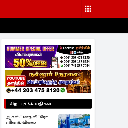
சிறப்புச் செய்திகள்
ஆகஸ்ட் மாத லிட்ரோ
எரிவாயு விலை