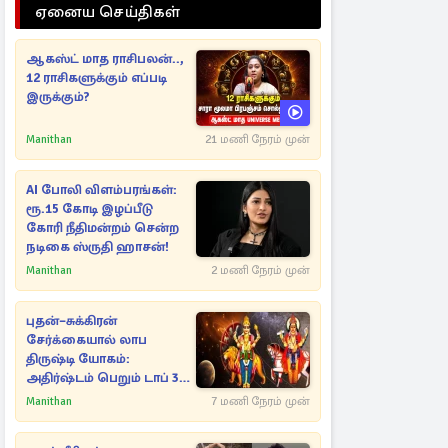
ஏனைய செய்திகள்
ஆகஸ்ட் மாத ராசிபலன்..,
12 ராசிகளுக்கும் எப்படி
இருக்கும்?
Manithan
21 மணி நேரம் முன்
AI போலி விளம்பரங்கள்:
ரூ.15 கோடி இழப்பீடு
கோரி நீதிமன்றம் சென்ற
நடிகை ஸ்ருதி ஹாசன்!
Manithan
2 மணி நேரம் முன்
புதன்–சுக்கிரன்
சேர்க்கையால் லாப
திருஷ்டி யோகம்:
அதிர்ஷ்டம் பெறும் டாப் 3
ராசிகள்!
Manithan
7 மணி நேரம் முன்