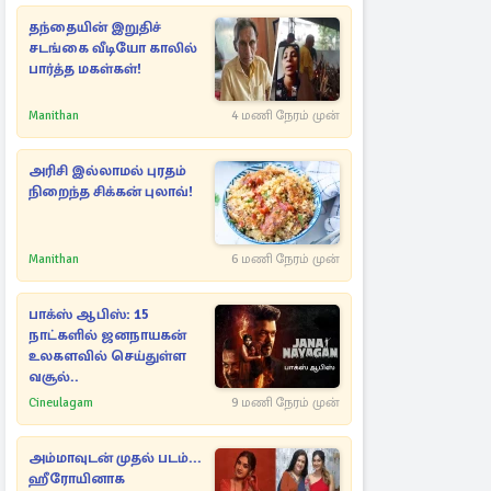
தந்தையின் இறுதிச்
சடங்கை வீடியோ காலில்
பார்த்த மகள்கள்!
Manithan
4 மணி நேரம் முன்
அரிசி இல்லாமல் புரதம்
நிறைந்த சிக்கன் புலாவ்!
Manithan
6 மணி நேரம் முன்
பாக்ஸ் ஆபிஸ்: 15
நாட்களில் ஜனநாயகன்
உலகளவில் செய்துள்ள
வசூல்..
Cineulagam
9 மணி நேரம் முன்
அம்மாவுடன் முதல் படம்...
ஹீரோயினாக