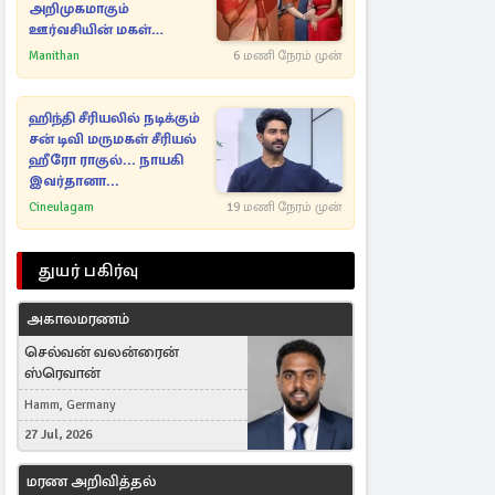
அறிமுகமாகும்
ஊர்வசியின் மகள்
தேஜலட்சுமி!
Manithan
6 மணி நேரம் முன்
ஹிந்தி சீரியலில் நடிக்கும்
சன் டிவி மருமகள் சீரியல்
ஹீரோ ராகுல்... நாயகி
இவர்தானா...
Cineulagam
19 மணி நேரம் முன்
துயர் பகிர்வு
அகாலமரணம்
செல்வன் வலன்ரைன்
ஸ்ரெவான்
Hamm, Germany
27 Jul, 2026
மரண அறிவித்தல்