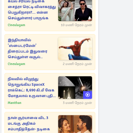
கயல் சீரியல் நடிகை
சைத்ரா ரெட்டி விவாகரத்து
பெறுகிறாரா?... என்ன
செய்துள்ளார் பாருங்க
Cineulagam
10 மணி நேரம் முன்
இந்தியாவில்
'ஸ்பைடர்மேன்'
திரைப்படம் இதுவரை
செய்துள்ள வசூல்..
Cineulagam
2 மணி நேரம் முன்
நிலவில் விழுந்து
நொறுங்கிய SpaceX
ராக்கெட்: 8,690 கி.மீ வேக
மோதலால் உருவான புதிய
பள்ளம்!
Manithan
3 மணி நேரம் முன்
நான் சூர்யாவை விட 3
மடங்கு அதிகம்
சம்பாதித்தேன்- நடிகை