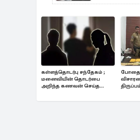
கள்ளத்தொடர்பு சந்தேகம் ;
போதைப
மனைவியின் தொடர்பை
விசாரண
அறிந்த கணவன் செய்த
திருப்ப
கொடூரம்
கைப்பற