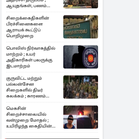
ஆயுதங்கள், பணம்
கைப்பற்றல்
சிறைக்கைதிகளின்
பிரச்சினைகளை
ஆராயக் கூட்டுப்
பொறிமுறை
பொலிஸ் நிர்வாகத்தில்
மாற்றம் ; உயர்
அதிகாரிகள் பலருக்கு
இடமாற்றம்
குருவிட்ட மற்றும்
பல்லன்சேன
சிறைகளில் திடீர்
கலக்கம் ; காரணம்
குறித்து தீவிர
விசாரணை
மெகசின்
சிறைச்சாலையில்
வன்முறை மோதல் ;
உயிரிழந்த கைதியின்
பின்னணி