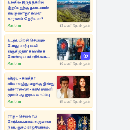
உலகில் இந்த நகரில்
இறப்பதற்கு தடையாம்:
எங்குள்ளது? என்ன
காரணம் தெரியுமா?
Manithan
13 மணி நேரம் முன்
உடற்பயிற்சி செய்யும்
போது மார்பு வலி
வருகிறதா? கவனிக்க
வேண்டிய எச்சரிக்கை
அறிகுறிகள்
Manithan
10 மணி நேரம் முன்
விஜய் - சங்கீதா
விவாகரத்து வழக்கு இன்று
விசாரணை - காணொளி
மூலம் ஆஜராக வாய்ப்பு
Manithan
15 மணி நேரம் முன்
ராகு - செவ்வாய்
சேர்க்கையால் உருவான
நவபஞ்சம ராஜயோகம்: