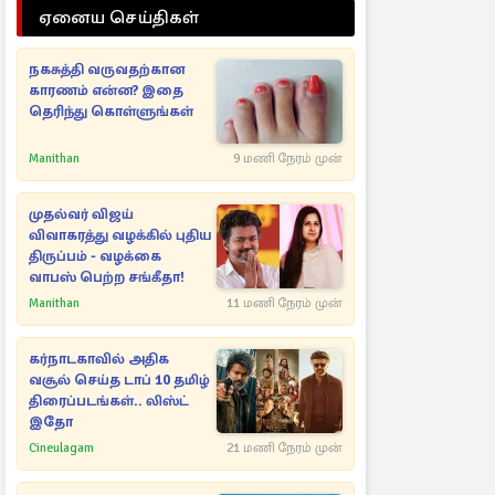
ஏனைய செய்திகள்
நகசுத்தி வருவதற்கான
காரணம் என்ன? இதை
தெரிந்து கொள்ளுங்கள்
Manithan
9 மணி நேரம் முன்
முதல்வர் விஜய்
விவாகரத்து வழக்கில் புதிய
திருப்பம் - வழக்கை
வாபஸ் பெற்ற சங்கீதா!
Manithan
11 மணி நேரம் முன்
கர்நாடகாவில் அதிக
வசூல் செய்த டாப் 10 தமிழ்
திரைப்படங்கள்.. லிஸ்ட்
இதோ
Cineulagam
21 மணி நேரம் முன்