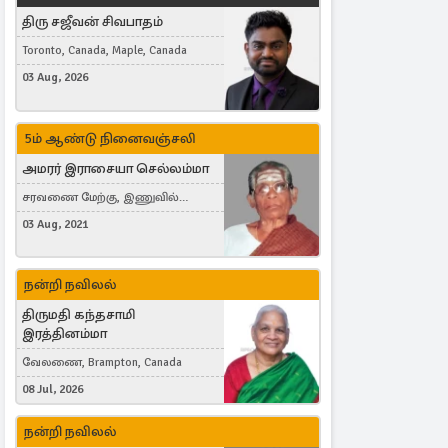
திரு சஜீவன் சிவபாதம்
Toronto, Canada, Maple, Canada
03 Aug, 2026
5ம் ஆண்டு நினைவஞ்சலி
அமரர் இராசையா செல்லம்மா
சரவணை மேற்கு, இணுவில்
கிழக்கு
03 Aug, 2021
நன்றி நவிலல்
திருமதி கந்தசாமி
இரத்தினம்மா
வேலணை, Brampton, Canada
08 Jul, 2026
நன்றி நவிலல்