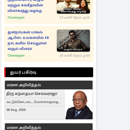
மற்றும் சங்கீதாவின்
விவாகரத்து வழக்கு
Cineulagam
13 மணி நேரம் முன்
ஜனநாயகன் பாக்ஸ்
ஆபிஸ்: உலகளவில் 16
நாட்களில் செய்துள்ள
வசூல் விவரம்
Cineulagam
20 மணி நேரம் முன்
துயர் பகிர்வு
மரண அறிவித்தல்
திரு கந்தையா செல்வராஜா
வட்டுக்கோட்டை, வெள்ளவத்தை,
Toronto, Canada
06 Aug, 2026
மரண அறிவித்தல்