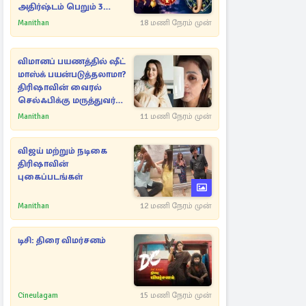
அதிர்ஷ்டம் பெறும் 3
ராசிகள்!
Manithan
18 மணி நேரம் முன்
விமானப் பயணத்தில் ஷீட்
மாஸ்க் பயன்படுத்தலாமா?
திரிஷாவின் வைரல்
செல்ஃபிக்கு மருத்துவர்
விளக்கம்
Manithan
11 மணி நேரம் முன்
விஜய் மற்றும் நடிகை
திரிஷாவின்
புகைப்படங்கள்
Manithan
12 மணி நேரம் முன்
டிசி: திரை விமர்சனம்
Cineulagam
15 மணி நேரம் முன்