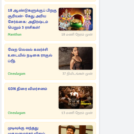
18 ஆண்டுகளுக்குப் பிறகு
சூரியன்- கேது அரிய
சேர்க்கை: அதிர்ஷ்டம்
பெறும் 3 ராசிகள்!
Manithan
18 மணி நேரம் முன்
வேற லெவல் கவர்ச்சி
உடையில் நடிகை ராகுல்
ப்ரீத்
Cineulagam
37 நிமிடங்கள் முன்
GDN திரை விமர்சனம்
Cineulagam
13 மணி நேரம் முன்
முடிவுக்கு வந்தது
முதலமைச்சர் விஜய்