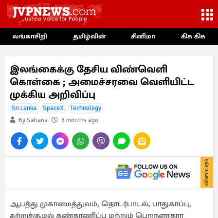
லங்காசிறி
தமிழ்வின்
சினிமா
கிசு கிசு
இலங்கைக்கு தேசிய விண்வெளி
கொள்கை ; அமைச்சரவை வெளியிட்ட
முக்கிய அறிவிப்பு
Sri Lanka
SpaceX
Technology
By Sahana
3 months ago
விளம்பரம்
ஆபத்து முகாமைத்துவம், தொடர்பாடல், பாதுகாப்பு,
சுற்றுச்சூழல் கண்காணிப்பு மற்றும் பொருளாதார