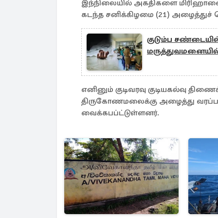
இந்நிலையில் அகதிகளை மிரிஹானை 
கடந்த சனிக்கிழமை (21) அழைத்துச் ச
குடும்ப சண்டையி
மருத்துவமனையில
எனினும் குடிவரவு குடியகல்வு திண
திருகோணமலைக்கு அழைத்து வரப்பட்
வைக்கபப்ட்டுள்ளனர்.