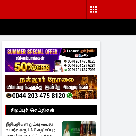
சிறப்புச் செய்திகள்
நீதிபதிகள் ஓய்வு வயது
உயர்வுக்கு UNP எதிர்ப்பு ;
அரசின் சட்டத்திருத்தம்