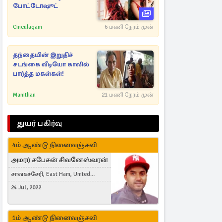
போட்டோஷூட்
Cineulagam
6 மணி நேரம் முன்
தந்தையின் இறுதிச்
சடங்கை வீடியோ காலில்
பார்த்த மகள்கள்!
Manithan
21 மணி நேரம் முன்
துயர் பகிர்வு
4ம் ஆண்டு நினைவஞ்சலி
அமரர் சபேசன் சிவனேஸ்வரன்
சாவகச்சேரி, East Ham, United
Kingdom
24 Jul, 2022
1ம் ஆண்டு நினைவஞ்சலி