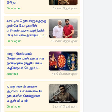
இதோ
Cineulagam
3 மணி நேரம் முன்
ஷுட்டிங் தொடங்குவதற்கு
முன்பே கோடிகளில்
பிசினஸ் ஆன அஜித்தின்
டேர் டெவில் திரைப்படம்...
Cineulagam
15 மணி நேரம் முன்
ராகு - செவ்வாய்
சேர்க்கையால் உருவான
நவபஞ்சம ராஜயோகம்:
அதிர்ஷ்டம் பெறும் 3
ராசிகள்!
Manithan
48 நிமிடங்கள் முன்
ஜனநாயகன் பாக்ஸ்
ஆபிஸ்: உலகளவில் 16
நாட்களில் செய்துள்ள
வசூல் விவரம்
Cineulagam
2 மணி நேரம் முன்