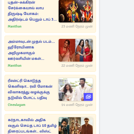
புதன்–சுக்கிரன்
சேர்க்கையால் லாப
திருஷ்டி யோகம்:
அதிர்ஷ்டம் பெறும் டாப் 3
ராசிகள்!
Manithan
23 மணி நேரம் முன்
அம்மாவுடன் முதல் படம்...
ஹீரோயினாக
அறிமுகமாகும்
ஊர்வசியின் மகள்
தேஜலட்சுமி!
Manithan
22 மணி நேரம் முன்
ரீஎன்ட்ரி கொடுத்த
கெனிஷா.. ரவி மோகன்
விவாகரத்து வழக்குக்கு
நடுவில் போட்ட பதிவு
Cineulagam
14 மணி நேரம் முன்
கர்நாடகாவில் அதிக
வசூல் செய்த டாப் 10 தமிழ்
திரைப்படங்கள்.. லிஸ்ட்