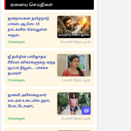
ஏனைய செய்திகள்
ஜனநாயகன் தமிழ்நாடு
பாக்ஸ் ஆபிஸ்: 15
நாட்களில் செய்துள்ள
வசூல்..
Cineulagam
23 மணி நேரம் முன்
ஜீ தமிழின் பாரிஜாதம்
சீரியல் ரசிகர்களுக்கு வந்த
சூப்பர் நியூஸ்... பார்க்க
தயாரா?
Cineulagam
1 மணி நேரம் முன்
ஜனனி அசோக்குமார்
மாடர்ன் உடையில் ஹாட்
போட்டோஷூட்
Cineulagam
6 மணி நேரம் முன்