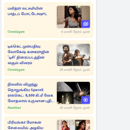
பவித்ரா லட்சுமியின்
பாத்டப் போட்டோஷூட்
Cineulagam
6 மணி நேரம் முன்
டிக்கெட் முன்பதிவு:
லோகேஷ் கனகராஜின்
'டிசி' திரைப்படத்தின்
வசூல் விவரம்
Cineulagam
20 மணி நேரம் முன்
நிலவில் விழுந்து
நொறுங்கிய SpaceX
ராக்கெட்: 8,690 கி.மீ வேக
மோதலால் உருவான புதிய
பள்ளம்!
Manithan
20 மணி நேரம் முன்
பிரியங்கா மோகன்
சேலையில் அழகிய