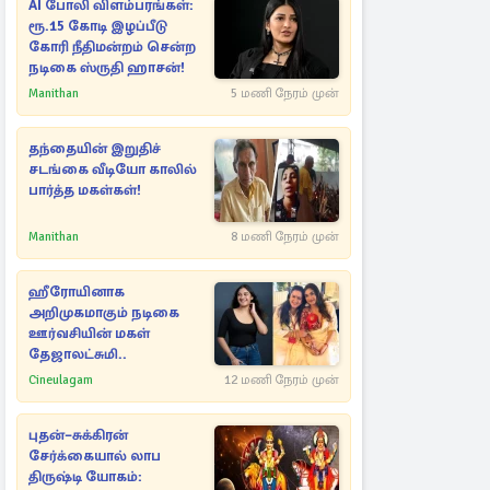
AI போலி விளம்பரங்கள்:
ரூ.15 கோடி இழப்பீடு
கோரி நீதிமன்றம் சென்ற
நடிகை ஸ்ருதி ஹாசன்!
Manithan
5 மணி நேரம் முன்
தந்தையின் இறுதிச்
சடங்கை வீடியோ காலில்
பார்த்த மகள்கள்!
Manithan
8 மணி நேரம் முன்
ஹீரோயினாக
அறிமுகமாகும் நடிகை
ஊர்வசியின் மகள்
தேஜாலட்சுமி..
Cineulagam
12 மணி நேரம் முன்
புதன்–சுக்கிரன்
சேர்க்கையால் லாப
திருஷ்டி யோகம்: