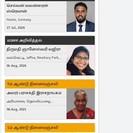
செல்வன் வலன்ரைன்
ஸ்ரெவான்
Hamm, Germany
27 Jul, 2026
மரண அறிவித்தல்
திருமதி ஞானேஸ்வரி வஜிரா
வல்வெட்டி, Jaffna, Newbury Park,
United Kingdom
04 Aug, 2026
5ம் ஆண்டு நினைவஞ்சலி
அமரர் பராசக்தி இராசநாயகம்
அரியாலை, தெல்லிப்பழை,
Montreal, Canada
06 Aug, 2021
1ம் ஆண்டு நினைவஞ்சலி