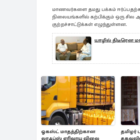
மாணவர்களை தமது பக்கம் ஈர்ப்பதற
நிலையங்களில் கற்பிக்கும் ஒரு சி
குற்றச்சாட்டுக்கள் எழுந்துள்ளன.
யாழில் திடீரென 
ஓகஸ்ட் மாதத்திற்கான
தமிழர் 
லாஃப்ஸ் எரிவாயு விலை
தகவலில