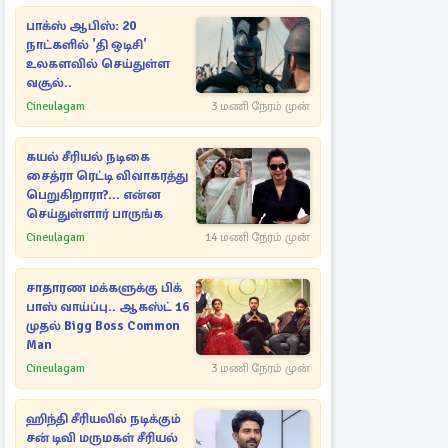
பாக்ஸ் ஆபிஸ்: 20
நாட்களில் 'தி ஒடிசி'
உலகளவில் செய்துள்ள
வசூல்..
Cineulagam
3 மணி நேரம் முன்
கயல் சீரியல் நடிகை
சைத்ரா ரெட்டி விவாகரத்து
பெறுகிறாரா?... என்ன
செய்துள்ளார் பாருங்க
Cineulagam
14 மணி நேரம் முன்
சாதாரண மக்களுக்கு பிக்
பாஸ் வாய்ப்பு.. ஆகஸ்ட் 16
முதல் Bigg Boss Common
Man
Cineulagam
3 மணி நேரம் முன்
ஹிந்தி சீரியலில் நடிக்கும்
சன் டிவி மருமகள் சீரியல்