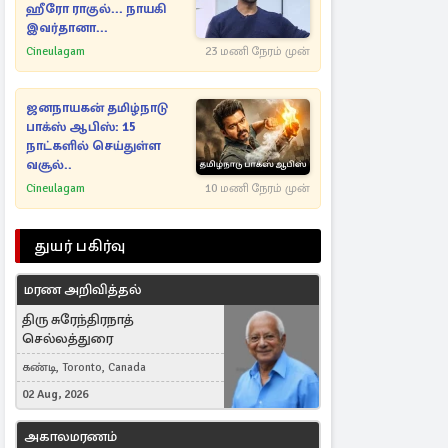
ஹீரோ ராகுல்... நாயகி
இவர்தானா...
Cineulagam
23 மணி நேரம் முன்
ஜனநாயகன் தமிழ்நாடு
பாக்ஸ் ஆபிஸ்: 15
நாட்களில் செய்துள்ள
வசூல்..
Cineulagam
10 மணி நேரம் முன்
துயர் பகிர்வு
மரண அறிவித்தல்
திரு சுரேந்திரநாத்
செல்லத்துரை
கண்டி, Toronto, Canada
02 Aug, 2026
அகாலமரணம்