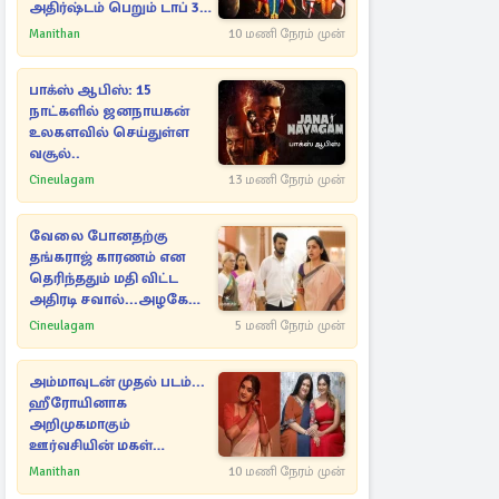
அதிர்ஷ்டம் பெறும் டாப் 3
ராசிகள்!
Manithan
10 மணி நேரம் முன்
பாக்ஸ் ஆபிஸ்: 15
நாட்களில் ஜனநாயகன்
உலகளவில் செய்துள்ள
வசூல்..
Cineulagam
13 மணி நேரம் முன்
வேலை போனதற்கு
தங்கராஜ் காரணம் என
தெரிந்ததும் மதி விட்ட
அதிரடி சவால்...அழகே
அழகு
Cineulagam
5 மணி நேரம் முன்
அம்மாவுடன் முதல் படம்...
ஹீரோயினாக
அறிமுகமாகும்
ஊர்வசியின் மகள்
தேஜலட்சுமி!
Manithan
10 மணி நேரம் முன்