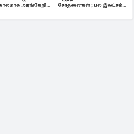
டகாலமாக அரங்கேறிய
சோதனைகள் ; பல இலட்சம்
அம்பலம்
ரூபாய் அபராதம்