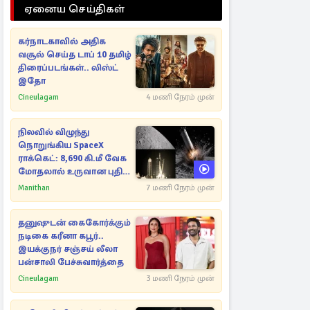
ஏனைய செய்திகள்
கர்நாடகாவில் அதிக
வசூல் செய்த டாப் 10 தமிழ்
திரைப்படங்கள்.. லிஸ்ட்
இதோ
Cineulagam
4 மணி நேரம் முன்
நிலவில் விழுந்து
நொறுங்கிய SpaceX
ராக்கெட்: 8,690 கி.மீ வேக
மோதலால் உருவான புதிய
பள்ளம்!
Manithan
7 மணி நேரம் முன்
தனுஷுடன் கைகோர்க்கும்
நடிகை கரீனா கபூர்..
இயக்குநர் சஞ்சய் லீலா
பன்சாலி பேச்சுவார்த்தை
Cineulagam
3 மணி நேரம் முன்