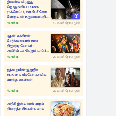
நிலவில் விழுந்து
நொறுங்கிய SpaceX
ராக்கெட்: 8,690 கி.மீ வேக
மோதலால் உருவான புதிய
பள்ளம்!
Manithan
19 மணி நேரம் முன்
புதன்–சுக்கிரன்
சேர்க்கையால் லாப
திருஷ்டி யோகம்:
அதிர்ஷ்டம் பெறும் டாப் 3
ராசிகள்!
Manithan
22 மணி நேரம் முன்
தந்தையின் இறுதிச்
சடங்கை வீடியோ காலில்
பார்த்த மகள்கள்!
Manithan
20 மணி நேரம் முன்
அரிசி இல்லாமல் புரதம்
நிறைந்த சிக்கன் புலாவ்!