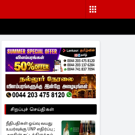
சிறப்புச் செய்திகள்
நீதிபதிகள் ஓய்வு வயது
உயர்வுக்கு UNP எதிர்ப்பு ;
அரசின் சட்டத்திருத்தம்