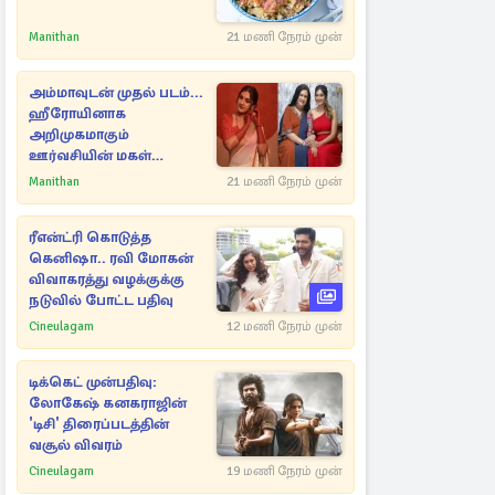
Manithan
21 மணி நேரம் முன்
அம்மாவுடன் முதல் படம்...
ஹீரோயினாக
அறிமுகமாகும்
ஊர்வசியின் மகள்
தேஜலட்சுமி!
Manithan
21 மணி நேரம் முன்
ரீஎன்ட்ரி கொடுத்த
கெனிஷா.. ரவி மோகன்
விவாகரத்து வழக்குக்கு
நடுவில் போட்ட பதிவு
Cineulagam
12 மணி நேரம் முன்
டிக்கெட் முன்பதிவு:
லோகேஷ் கனகராஜின்
'டிசி' திரைப்படத்தின்
வசூல் விவரம்
Cineulagam
19 மணி நேரம் முன்