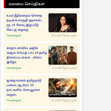
ஏனைய செய்திகள்
உயர் நீதிமன்றம் சென்ற
நடிகை ஸ்ருதி ஹாசன்..
ரூ. 15 கோடி இழப்பீடு
கேட்கு வழக்கு
Cineulagam
23 மணி நேரம் முன்
கர்நாடகாவில் அதிக
வசூல் செய்த டாப் 10 தமிழ்
திரைப்படங்கள்.. லிஸ்ட்
இதோ
Cineulagam
2 மணி நேரம் முன்
ஜனநாயகன் தமிழ்நாடு
பாக்ஸ் ஆபிஸ்: 15
நாட்களில் செய்துள்ள
வசூல்..
Cineulagam
22 மணி நேரம் முன்