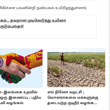
 சிகிச்சை பலனின்றி நண்பகல் உயிரிழந்துள்ளார்.
கம்... தவறான முடிவெடுத்து உயிரை
ுடும்பஸ்தர்!
ா–இலங்கை உறவில்
எல் நினோ வறட்சி ;
 ஒரு இணைப்பு ; புதிய
மொனராகலை மக்களுக்கு
வி வழங்கல்
தடையற்ற குடிநீர் வழங்க
நடவடிக்கை