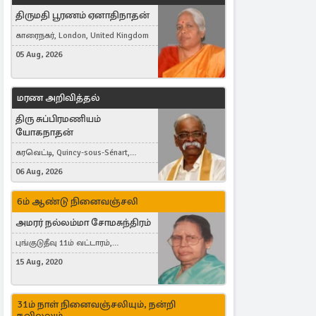
திருமதி பூரணம் ஏனாதிநாதன்
காரைநகர், London, United Kingdom
05 Aug, 2026
மரண அறிவித்தல்
திரு சுப்பிரமணியம்
யோகநாதன்
கரவெட்டி, Quincy-sous-Sénart,
France
06 Aug, 2026
6ம் ஆண்டு நினைவஞ்சலி
அமரர் நல்லம்மா சோமசுந்திரம்
புங்குடுதீவு 11ம் வட்டாரம்,
கொட்டாஞ்சேனை
15 Aug, 2020
31ம் நாள் நினைவஞ்சலியும், நன்றி
நவிலலும்