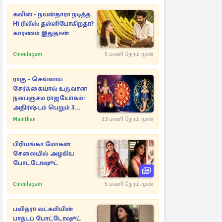
கவின் - நயன்தாரா நடித்த
Hi ரிலீஸ் தள்ளிபோகிறதா?
காரணம் இதுதான்
Cineulagam
5 மணி நேரம் முன்
ராகு - செவ்வாய்
சேர்க்கையால் உருவான
நவபஞ்சம ராஜயோகம்:
அதிர்ஷ்டம் பெறும் 3
ராசிகள்!
Manithan
13 மணி நேரம் முன்
பிரியங்கா மோகன்
சேலையில் அழகிய
போட்டோஷூட்
Cineulagam
5 மணி நேரம் முன்
பவித்ரா லட்சுமியின்
பாத்டப் போட்டோஷூட்