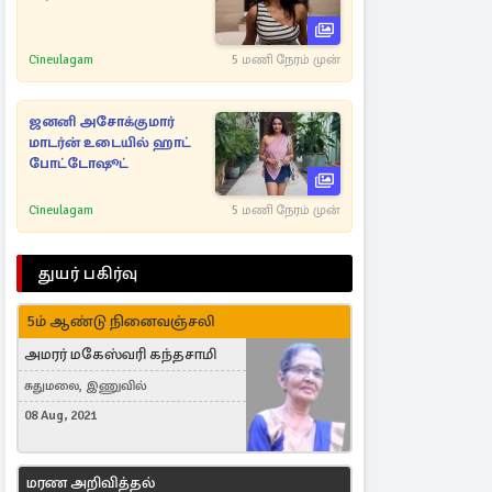
Cineulagam
5 மணி நேரம் முன்
ஜனனி அசோக்குமார்
மாடர்ன் உடையில் ஹாட்
போட்டோஷூட்
Cineulagam
5 மணி நேரம் முன்
துயர் பகிர்வு
5ம் ஆண்டு நினைவஞ்சலி
அமரர் மகேஸ்வரி கந்தசாமி
சுதுமலை, இணுவில்
08 Aug, 2021
மரண அறிவித்தல்