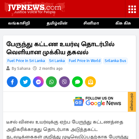
லங்காசிறி
தமிழ்வின்
சினிமா
கிசு கிசு
பேருந்து கட்டண உயர்வு தொடர்பில்
வெளியான முக்கிய தகவல்
Fuel Price In Sri Lanka
Sri Lanka
Fuel Price In World
Srilanka Bus
By Sahana
2 months ago
விளம்பரம்
டீசல் விலை உயர்வுக்கு ஏற்ப பேருந்து கட்டணத்தை
அதிகரிக்காதது தொடர்பாக அடுத்தகட்ட
நடவடிக்கைகள் குறித்து முடிவெடுப்பதற்காக பேருந்து