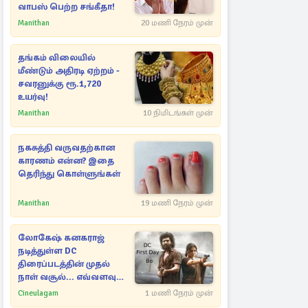
வாபஸ் பெற்ற சங்கீதா!
Manithan
20 மணி நேரம் முன்
தங்கம் விலையில்
மீண்டும் அதிரடி ஏற்றம் -
சவரனுக்கு ரூ.1,720
உயர்வு!
Manithan
10 நிமிடங்கள் முன்
நகசுத்தி வருவதற்கான
காரணம் என்ன? இதை
தெரிந்து கொள்ளுங்கள்
Manithan
19 மணி நேரம் முன்
லோகேஷ் கனகராஜ்
நடித்துள்ள DC
திரைப்படத்தின் முதல்
நாள் வசூல்... எவ்வளவு
தெரியுமா?
Cineulagam
1 மணி நேரம் முன்