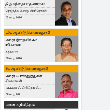
திரு கந்தையா துரைராசா
நெடுந்தீவு மேற்கு, கிளிநொச்சி
05 Aug, 2026
10ம் ஆண்டு நினைவஞ்சலி
அமரர் இராஜலிங்கம்
மகேஸ்வரி
சுதுமலை
08 Aug, 2016
5ம் ஆண்டு நினைவஞ்சலி
அமரர் பொன்னுத்துரை
சிவபாலன்
வட்டக்கச்சி, கிளிநொச்சி,
வட்டக்கச்சி இராமநாதபுரம்
08 Aug, 2021
மரண அறிவித்தல்