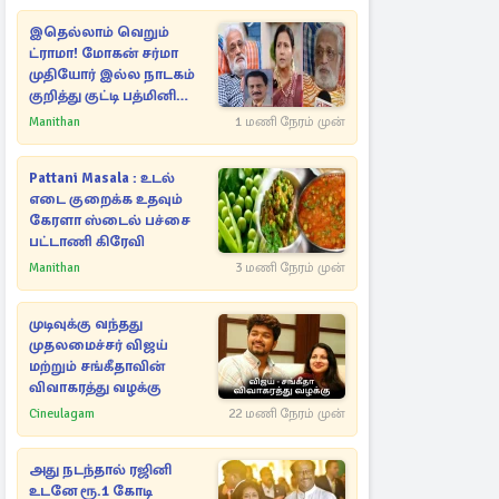
இதெல்லாம் வெறும்
ட்ராமா! மோகன் சர்மா
முதியோர் இல்ல நாடகம்
குறித்து குட்டி பத்மினி
பரபரப்பு பேட்டி
Manithan
1 மணி நேரம் முன்
Pattani Masala : உடல்
எடை குறைக்க உதவும்
கேரளா ஸ்டைல் பச்சை
பட்டாணி கிரேவி
Manithan
3 மணி நேரம் முன்
முடிவுக்கு வந்தது
முதலமைச்சர் விஜய்
மற்றும் சங்கீதாவின்
விவாகரத்து வழக்கு
Cineulagam
22 மணி நேரம் முன்
அது நடந்தால் ரஜினி
உடனே ரூ.1 கோடி