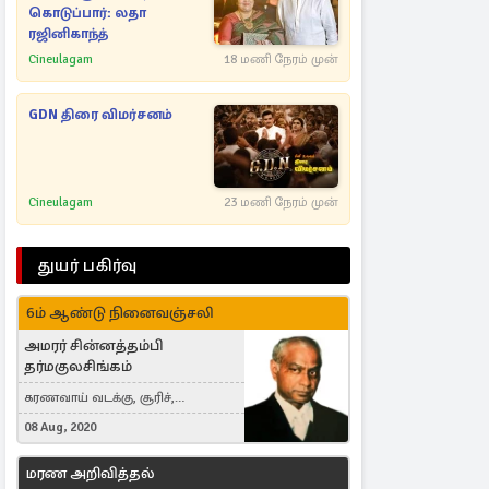
கொடுப்பார்: லதா
ரஜினிகாந்த்
Cineulagam
18 மணி நேரம் முன்
GDN திரை விமர்சனம்
Cineulagam
23 மணி நேரம் முன்
துயர் பகிர்வு
6ம் ஆண்டு நினைவஞ்சலி
அமரர் சின்னத்தம்பி
தர்மகுலசிங்கம்
கரணவாய் வடக்கு, சூரிச்,
Switzerland
08 Aug, 2020
மரண அறிவித்தல்