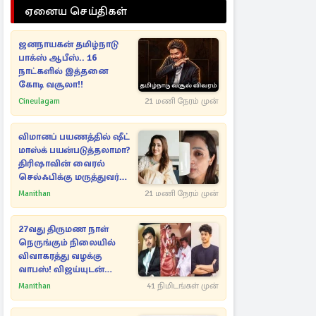
ஏனைய செய்திகள்
ஜனநாயகன் தமிழ்நாடு
பாக்ஸ் ஆபீஸ்.. 16
நாட்களில் இத்தனை
கோடி வசூலா!!
Cineulagam
21 மணி நேரம் முன்
விமானப் பயணத்தில் ஷீட்
மாஸ்க் பயன்படுத்தலாமா?
திரிஷாவின் வைரல்
செல்ஃபிக்கு மருத்துவர்
விளக்கம்
Manithan
21 மணி நேரம் முன்
27வது திருமண நாள்
நெருங்கும் நிலையில்
விவாகரத்து வழக்கு
வாபஸ்! விஜய்யுடன்
மீண்டும் இணைவாரா?
Manithan
41 நிமிடங்கள் முன்