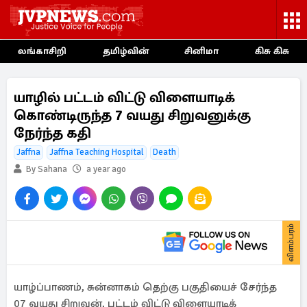
லங்காசிறி
தமிழ்வின்
சினிமா
கிசு கிசு
யாழில் பட்டம் விட்டு விளையாடிக்
கொண்டிருந்த 7 வயது சிறுவனுக்கு
நேர்ந்த கதி
Jaffna
Jaffna Teaching Hospital
Death
By Sahana
a year ago
விளம்பரம்
யாழ்ப்பாணம், சுன்னாகம் தெற்கு பகுதியைச் சேர்ந்த
07 வயது சிறுவன், பட்டம் விட்டு விளையாடிக்