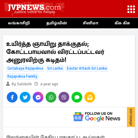
லங்காசிறி
தமிழ்வின்
சினிமா
கிசு கிசு
உயிர்த்த ஞாயிறு தாக்குதல்;
கோட்டபாயவால் விரட்டப்பட்டவர்
அனுரவிற்கு கடிதம்!
Gotabaya Rajapaksa
Sri Lanka
Easter Attack Sri Lanka
Rajapaksa Family
By Sulokshi
a year ago
விளம்பரம்
இலங்கையின் தேசிய பாதுகாப்பு ஆய்வுகள்