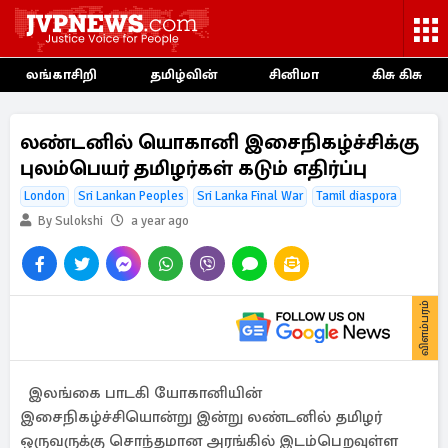
லங்காசிறி
தமிழ்வின்
சினிமா
கிசு கிசு
லண்டனில் யொகானி இசைநிகழ்ச்சிக்கு
புலம்பெயர் தமிழர்கள் கடும் எதிர்ப்பு
London
Sri Lankan Peoples
Sri Lanka Final War
Tamil diaspora
By Sulokshi
a year ago
விளம்பரம்
இலங்கை பாடகி யோகானியின்
இசைநிகழ்ச்சியொன்று இன்று லண்டனில் தமிழர்
ஒருவருக்கு சொந்தமான அரங்கில் இடம்பெறவுள்ள