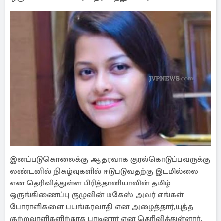
இனப்படுகொலைக்கு ஆதரவாக குரல்கொடுப்பவருக்கு
லண்டனில் நிகழ்வுகளில் ஈடுபடுவதற்கு இடமில்லை
என தெரிவித்துள்ள பிரித்தானியாவின் தமிழ்
ஒருங்கிணைப்பு குழுவின் மகேஸ் அவர் எங்கள்
போராளிகளை பயங்கரவாதி என அழைத்தார்,யுத்த
குற்றவாளிகளிற்காக பாடினார் என தெரிவித்துள்ளார்.