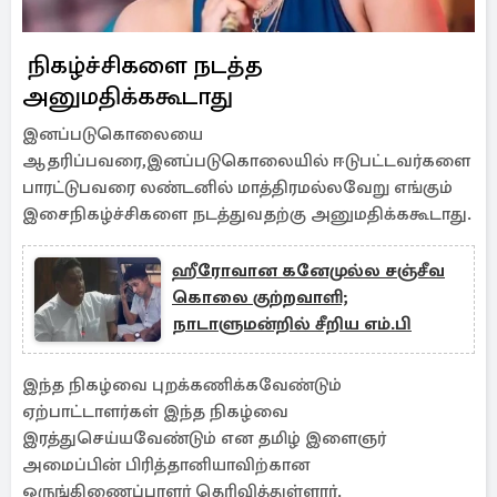
நிகழ்ச்சிகளை நடத்த
அனுமதிக்ககூடாது
இனப்படுகொலையை
ஆதரிப்பவரை,இனப்படுகொலையில் ஈடுபட்டவர்களை
பாரட்டுபவரை லண்டனில் மாத்திரமல்லவேறு எங்கும்
இசைநிகழ்ச்சிகளை நடத்துவதற்கு அனுமதிக்ககூடாது.
ஹீரோவான கனேமுல்ல சஞ்சீவ
கொலை குற்றவாளி;
நாடாளுமன்றில் சீறிய எம்.பி
இந்த நிகழ்வை புறக்கணிக்கவேண்டும்
ஏற்பாட்டாளர்கள் இந்த நிகழ்வை
இரத்துசெய்யவேண்டும் என தமிழ் இளைஞர்
அமைப்பின் பிரித்தானியாவிற்கான
ஒருங்கிணைப்பாளர் தெரிவித்துள்ளார்.