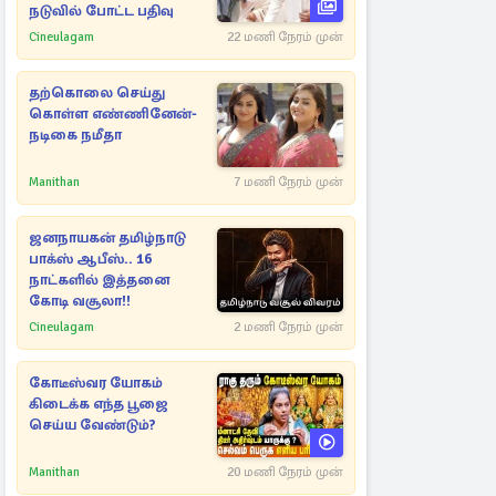
நடுவில் போட்ட பதிவு
Cineulagam
22 மணி நேரம் முன்
தற்கொலை செய்து
கொள்ள எண்ணினேன்-
நடிகை நமீதா
Manithan
7 மணி நேரம் முன்
ஜனநாயகன் தமிழ்நாடு
பாக்ஸ் ஆபீஸ்.. 16
நாட்களில் இத்தனை
கோடி வசூலா!!
Cineulagam
2 மணி நேரம் முன்
கோடீஸ்வர யோகம்
கிடைக்க எந்த பூஜை
செய்ய வேண்டும்?
Manithan
20 மணி நேரம் முன்