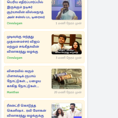
பெரிய எதிர்ப்பார்ப்பில்
இருக்கும் நடிகர்
சூர்யாவின் விஸ்வநாத்
அன் சன்ஸ் பட டிரைலர்
Cineulagam
1 மணி நேரம் முன்
முடிவுக்கு வந்தது
முதலமைச்சர் விஜய்
மற்றும் சங்கீதாவின்
விவாகரத்து வழக்கு
Cineulagam
3 மணி நேரம் முன்
விரைவில் வரும்
பிளாஸ்டிக் ரூபாய்
நோட்டுகள்.., பழைய
காகித நோட்டுகள்
செல்லுமா?
Manithan
20 மணி நேரம் முன்
ரீஎன்ட்ரி கொடுத்த
கெனிஷா.. ரவி மோகன்
விவாகரத்து வழக்குக்கு