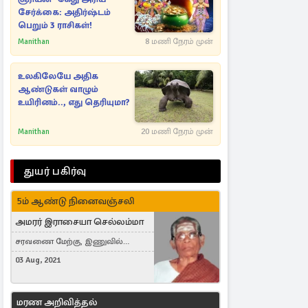
சேர்க்கை: அதிர்ஷ்டம்
பெறும் 3 ராசிகள்!
Manithan
8 மணி நேரம் முன்
உலகிலேயே அதிக
ஆண்டுகள் வாழும்
உயிரினம்.., எது தெரியுமா?
Manithan
20 மணி நேரம் முன்
துயர் பகிர்வு
5ம் ஆண்டு நினைவஞ்சலி
அமரர் இராசையா செல்லம்மா
சரவணை மேற்கு, இணுவில்
கிழக்கு
03 Aug, 2021
மரண அறிவித்தல்