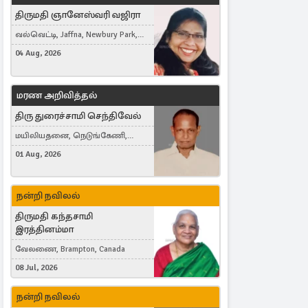
திருமதி ஞானேஸ்வரி வஜிரா
வல்வெட்டி, Jaffna, Newbury Park,
United Kingdom
04 Aug, 2026
மரண அறிவித்தல்
திரு துரைச்சாமி செந்திவேல்
மயிலியதனை, நெடுங்கேணி,
கம்பர்மலை
01 Aug, 2026
நன்றி நவிலல்
திருமதி கந்தசாமி
இரத்தினம்மா
வேலணை, Brampton, Canada
08 Jul, 2026
நன்றி நவிலல்