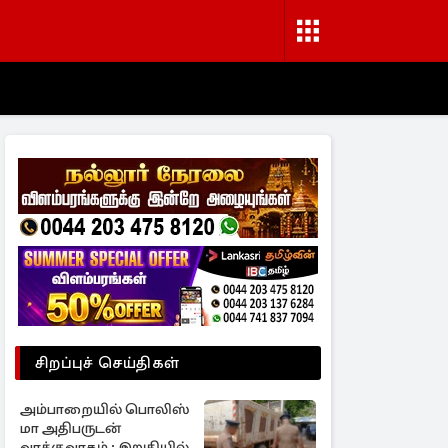
சிறப்புச் செய்திகள்
அம்பாறையில் பொலிஸ்
மா அதிபருடன்
வாக்குவாதம் ; இறுதியில்