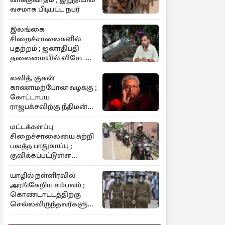
வசமாக பிடிபட்ட நபர்
இலங்கை
சிறைச்சாலைகளில்
பதற்றம் ; ஜனாதிபதி
தலைமையில் விசேட
கூட்டம்
லலித், குகன்
காணாமற்போன வழக்கு ;
கோட்டாபய
ராஜபக்சவிற்கு நீதிமன்ற
பிறப்பித்த முக்கிய
உத்தரவு
மட்டக்களப்பு
சிறைச்சாலையை சுற்றி
பலத்த பாதுகாப்பு ;
குவிக்கப்பட்டுள்ள
அதிகாரிகள்
யாழில் நள்ளிரவில்
அரங்கேறிய சம்பவம் ;
கொண்டாட்டத்திற்கு
செல்லவிருந்தவர்களுக்கு
காத்திருந்த அதிர்ச்சி