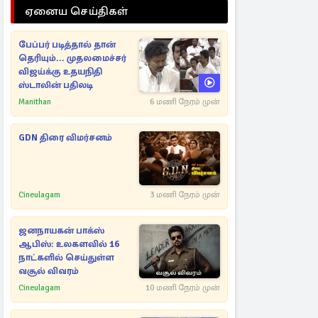
ஏனைய செய்திகள்
பேப்பர் படித்தால் தான்
தெரியும்... முதலமைச்சர்
விஜய்க்கு உதயநிதி
ஸ்டாலின் பதிலடி
Manithan
6 மணி நேரம் முன்
GDN திரை விமர்சனம்
Cineulagam
3 மணி நேரம் முன்
ஜனநாயகன் பாக்ஸ்
ஆபிஸ்: உலகளவில் 16
நாட்களில் செய்துள்ள
வசூல் விவரம்
Cineulagam
10 மணி நேரம் முன்