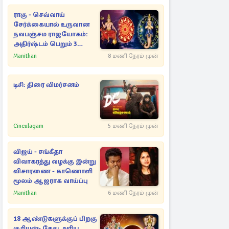
ராகு - செவ்வாய்
சேர்க்கையால் உருவான
நவபஞ்சம ராஜயோகம்:
அதிர்ஷ்டம் பெறும் 3
ராசிகள்!
Manithan
8 மணி நேரம் முன்
டிசி: திரை விமர்சனம்
Cineulagam
5 மணி நேரம் முன்
விஜய் - சங்கீதா
விவாகரத்து வழக்கு இன்று
விசாரணை - காணொளி
மூலம் ஆஜராக வாய்ப்பு
Manithan
6 மணி நேரம் முன்
18 ஆண்டுகளுக்குப் பிறகு
சூரியன்- கேது அரிய