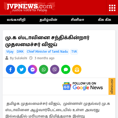
லங்காசிறி
தமிழ்வின்
சினிமா
கிசு கிசு
மு.க ஸ்டாலினை சந்திக்கின்றார்
முதலமைச்சர் விஜய்
Vijay
DMK
Chief Minister of Tamil Nadu
TVK
By Sulokshi
3 months ago
விளம்பரம்
தமிழக முதலமைச்சர் விஜய், முன்னாள் முதல்வர் மு.க
ஸ்டாலினை ஆழ்வார்பேட்டையில் உள்ள அவரது
இல்லத்தில் மரியாதை நிமித்தமாக இன்று