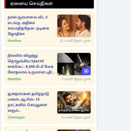
ஏனைய செய்திகள்
நான் சூர்யாவை விட 3
மடங்கு அதிகம்
சம்பாதித்தேன்- நடிகை
ஜோதிகா
Manithan
21 மணி நேரம் முன்
நிலவில் விழுந்து
நொறுங்கிய SpaceX
ராக்கெட்: 8,690 கி.மீ வேக
மோதலால் உருவான புதிய
பள்ளம்!
Manithan
3 மணி நேரம் முன்
ஜனநாயகன் தமிழ்நாடு
பாக்ஸ் ஆபிஸ்: 15
நாட்களில் செய்துள்ள
வசூல்..
Cineulagam
6 மணி நேரம் முன்