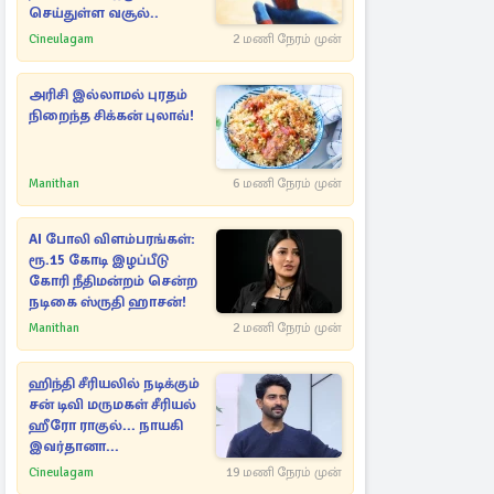
செய்துள்ள வசூல்..
Cineulagam
2 மணி நேரம் முன்
அரிசி இல்லாமல் புரதம்
நிறைந்த சிக்கன் புலாவ்!
Manithan
6 மணி நேரம் முன்
AI போலி விளம்பரங்கள்:
ரூ.15 கோடி இழப்பீடு
கோரி நீதிமன்றம் சென்ற
நடிகை ஸ்ருதி ஹாசன்!
Manithan
2 மணி நேரம் முன்
ஹிந்தி சீரியலில் நடிக்கும்
சன் டிவி மருமகள் சீரியல்
ஹீரோ ராகுல்... நாயகி
இவர்தானா...
Cineulagam
19 மணி நேரம் முன்