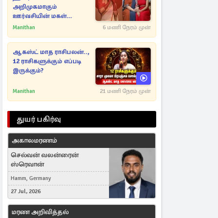
அறிமுகமாகும்
ஊர்வசியின் மகள்
தேஜலட்சுமி!
Manithan
6 மணி நேரம் முன்
ஆகஸ்ட் மாத ராசிபலன்..,
12 ராசிகளுக்கும் எப்படி
இருக்கும்?
Manithan
21 மணி நேரம் முன்
துயர் பகிர்வு
அகாலமரணம்
செல்வன் வலன்ரைன்
ஸ்ரெவான்
Hamm, Germany
27 Jul, 2026
மரண அறிவித்தல்