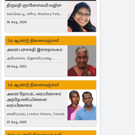
திருமதி ஞானேஸ்வரி வஜிரா
வல்வெட்டி, Jaffna, Newbury Park,
United Kingdom
04 Aug, 2026
5ம் ஆண்டு நினைவஞ்சலி
அமரர் பராசக்தி இராசநாயகம்
அரியாலை, தெல்லிப்பழை,
Montreal, Canada
06 Aug, 2021
1ம் ஆண்டு நினைவஞ்சலி
அமரர் றோபர்ட் வரப்பிரகாசம்
அந்தோனிப்பிள்ளை
வரப்பிரகாசம்
மானிப்பாய், London Ontario, Canada
07 Aug, 2025
10ம் ஆண்டு நினைவஞ்சலி