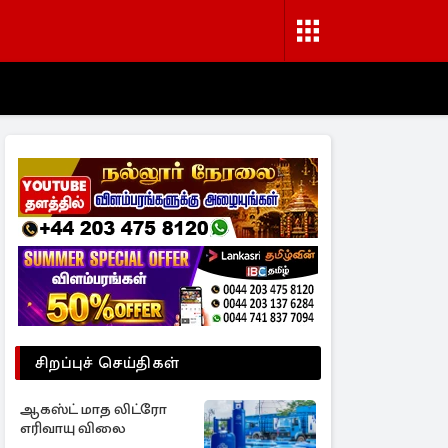
சிறப்புச் செய்திகள்
ஆகஸ்ட் மாத லிட்ரோ
எரிவாயு விலை