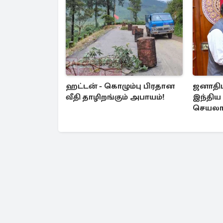
ஹட்டன் - கொழும்பு பிரதான
ஜனாதிப
வீதி தாழிறங்கும் அபாயம்!
இந்திய 
செயலா