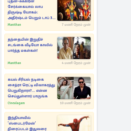
புதன்–சுக்கிரன்
சேர்க்கையால் லாப
திருஷ்டி யோகம்:
அதிர்ஷ்டம் பெறும் டாப் 3
ராசிகள்!
Manithan
7 மணி நேரம் முன்
தந்தையின் இறுதிச்
சடங்கை வீடியோ காலில்
பார்த்த மகள்கள்!
Manithan
4 மணி நேரம் முன்
கயல் சீரியல் நடிகை
சைத்ரா ரெட்டி விவாகரத்து
பெறுகிறாரா?... என்ன
செய்துள்ளார் பாருங்க
Cineulagam
10 மணி நேரம் முன்
இந்தியாவில்
'ஸ்பைடர்மேன்'
திரைப்படம் இதுவரை