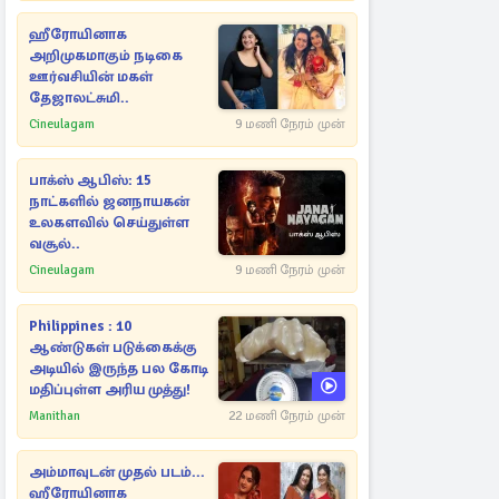
ஹீரோயினாக
அறிமுகமாகும் நடிகை
ஊர்வசியின் மகள்
தேஜாலட்சுமி..
Cineulagam
9 மணி நேரம் முன்
பாக்ஸ் ஆபிஸ்: 15
நாட்களில் ஜனநாயகன்
உலகளவில் செய்துள்ள
வசூல்..
Cineulagam
9 மணி நேரம் முன்
Philippines : 10
ஆண்டுகள் படுக்கைக்கு
அடியில் இருந்த பல கோடி
மதிப்புள்ள அரிய முத்து!
Manithan
22 மணி நேரம் முன்
அம்மாவுடன் முதல் படம்...
ஹீரோயினாக