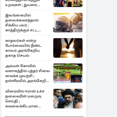
உறவுகள் ; துயரை
ஏற்படுத்திய காரணம்
இலங்கையில்
தலைக்கவசத்தால்
சிக்கிய பலர் ;
காத்திருக்கும் சட்ட
நடவடிக்கை
காதலர்கள் என்ற
போர்வையில் நீண்ட
காலம் அரங்கேறிய
தகாத செயல்
அம்மன் கோவில்
வளாகத்தில் புத்தர் சிலை
வைக்க முயற்சி ;
நள்ளிரவில் அரங்கேறிய
சம்பவம்
விரைவில் ஈரான் உச்ச
தலைவரின் மறைவு
செய்தி ;
கவலைக்கிடமான
நிலையில் மொஜ்தபா
கொமெனி