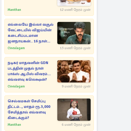
Manithan
12 மணி நேரம் முன்
எல்லையே இல்லா வசூல்
வேட்டையில் விஜய்யின்
கடைசிப்படமான
ஜனநாயகன்.. 16 நாள்
பாக்ஸ் ஆபிஸ்
Cineulagam
13 மணி நேரம் முன்
நடிகர் மாதவனின் GDN
படத்தின் முதல் நாள்
பாக்ஸ் ஆபிஸ் விவரம்...
எவ்வளவு கலெக்ஷன்?
Cineulagam
9 மணி நேரம் முன்
செல்வமகள் சேமிப்பு
திட்டம்.., மாதம் ரூ.3,000
சேமித்தால் எவ்வளவு
கிடைக்கும்?
Manithan
6 மணி நேரம் முன்