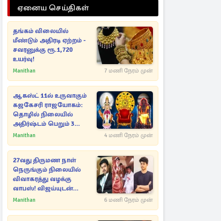
ஏனைய செய்திகள்
தங்கம் விலையில்
மீண்டும் அதிரடி ஏற்றம் -
சவரனுக்கு ரூ.1,720
உயர்வு!
Manithan
7 மணி நேரம் முன்
ஆகஸ்ட் 11ல் உருவாகும்
கஜகேசரி ராஜயோகம்:
தொழில் நிலையில்
அதிர்ஷ்டம் பெறும் 3
ராசிகள்!
Manithan
4 மணி நேரம் முன்
27வது திருமண நாள்
நெருங்கும் நிலையில்
விவாகரத்து வழக்கு
வாபஸ்! விஜய்யுடன்
மீண்டும் இணைவாரா?
Manithan
6 மணி நேரம் முன்