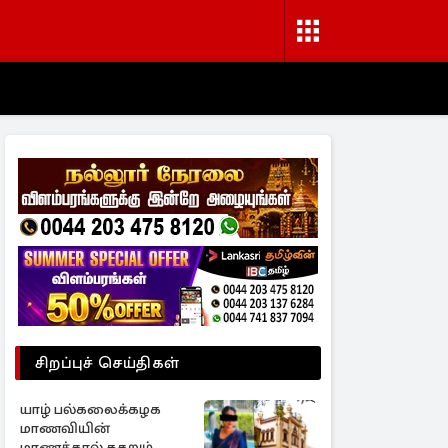
சிறப்புச் செய்திகள்
யாழ் பல்கலைக்கழக
மாணவியின்
மரணத்தால் கதறும்