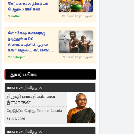
சேர்க்கை: அதிர்ஷ்டம்
பெறும் 3 ராசிகள்!
Manithan
12 மணி நேரம் முன்
லோகேஷ் கனகராஜ்
நடித்துள்ள DC
திரைப்படத்தின் முதல்
நாள் வசூல்... எவ்வளவு
தெரியுமா?
Cineulagam
9 மணி நேரம் முன்
துயர் பகிர்வு
மரண அறிவித்தல்
திருமதி பார்வதிப்பிள்ளை
இராமநாதன்
நெடுந்தீவு மேற்கு, Toronto, Canada
31 Jul, 2026
மரண அறிவித்தல்