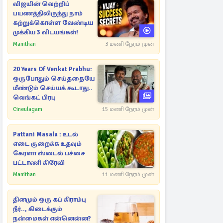
விஜயின் வெற்றிப்
பயணத்திலிருந்து நாம்
கற்றுக்கொள்ள வேண்டிய
முக்கிய 3 விடயங்கள்!
Manithan
3 மணி நேரம் முன்
20 Years Of Venkat Prabhu:
ஒருபோதும் செய்ததையே
மீண்டும் செய்யக் கூடாது..
வெங்கட் பிரபு
Cineulagam
15 மணி நேரம் முன்
Pattani Masala : உடல்
எடை குறைக்க உதவும்
கேரளா ஸ்டைல் பச்சை
பட்டாணி கிரேவி
Manithan
11 மணி நேரம் முன்
தினமும் ஒரு கப் கிராம்பு
நீர்.., கிடைக்கும்
நன்மைகள் என்னென்ன?