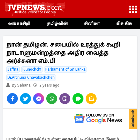
லங்காசிறி
தமிழ்வின்
சினிமா
கிசு கிசு
நான் தமிழன். சபையில் உரத்துக் கூறி
நாடாளுமன்றத்தை அதிர வைத்த
அர்ச்சுனா எம்.பி
Jaffna
Kilinochchi
Parliament of Sri Lanka
Dr.Archuna Chavakachcheri
By Sahana
2 years ago
விளம்பரம்
யாழ்ப்பாணத்தில் உள்ள தையிட்டி விகாரை இனம்