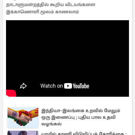
நாடாளுமன்றத்தில் கூறிய விடயங்களை
இக்காணொளி மூலம் காணலாம்
இந்தியா–இலங்கை உறவில் மேலும்
ஒரு இணைப்பு ; புதிய பால உதவி
வழங்கல்
யாழில் காணி விடுவிப்புக் கோரிக்கை ;