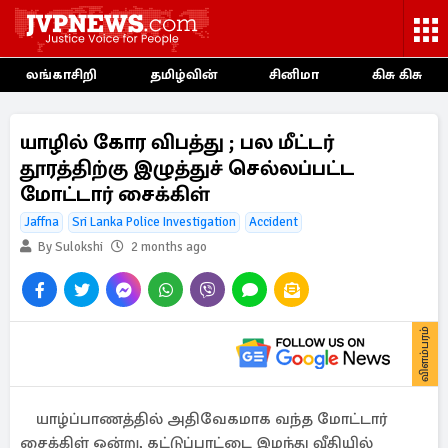
லங்காசிறி
தமிழ்வின்
சினிமா
கிசு கிசு
யாழில் கோர விபத்து ; பல மீட்டர்
தூரத்திற்கு இழுத்துச் செல்லப்பட்ட
மோட்டார் சைக்கிள்
Jaffna
Sri Lanka Police Investigation
Accident
By Sulokshi
2 months ago
விளம்பரம்
யாழ்ப்பாணத்தில் அதிவேகமாக வந்த மோட்டார்
சைக்கிள் ஒன்று, கட்டுப்பாட்டை இழந்து வீதியில்