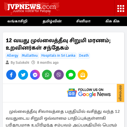
லங்காசிறி
தமிழ்வின்
சினிமா
கிசு கிசு
12 வயது முல்லைத்தீவு சிறுமி மரணம்;
உறவினர்கள் சந்தேகம்
Allergy
Mullaitivu
Hospitals in Sri Lanka
Death
By Sulokshi
8 months ago
விளம்பரம்
முல்லைத்தீவு சிலாவத்தை பகுதியில் வசித்து வந்த 12
வயதுடைய சிறுமி ஒவ்வாமை பாதிப்புக்குள்ளாகி
பரிதாபமாக உயிரிழந்த சம்பவம் அப்பகுதியில் பெரும்